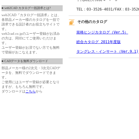
■ web2CAD カタログ一括請求とは?
TEL：03-3526-4031/FAX：03-352
web2CAD『カタログ一括請求』とは、
各部品メーカー様のカタログを一括で
その他のカタログ
請求できる設計者のお役立ちサイトで
す。
規格ヒンジカタログ（Ver.5）
web2cad.co.jpのユーザー登録がお済み
の方は、同IDにてご使用いただけま
総合カタログ 2011年度版
す。
ユーザー登録がお済でない方でも無料
タングレス・インサート（Ver.9.1)
で登録がおこなえます。
■ CADデータを無料ダウンロード
部品メーカー様の2次元・3次元CADデ
ータを、無料でダウンロードできま
す。
ご使用にはユーザー登録が必要となり
ますが、もちろん無料です。
ダウンロードは
こちら
から