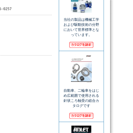
6-0257
当社の製品は機械工学
および駆動技術の分野
において世界標準とな
っています。
自動車、二輪車をはじ
め広範囲で使用される
針状ころ軸受の総合カ
タログです