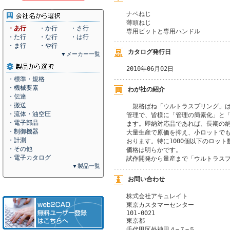
ナベねじ

薄頭ねじ

・あ行
・か行
・さ行
専用ビットと専用ハンドル 
・た行
・な行
・は行
・ま行
・や行
カタログ発行日
▼メーカー一覧
2010年06月02日
・標準・規格
・機械要素
わが社の紹介
・伝達
・搬送
　規格ばね「ウルトラスプリング」は
・流体・油空圧
管理で、皆様に「管理の簡素化」と「
・電子部品
ます。即納対応品であれば、長期の納
・制御機器
大量生産で原価を抑え、小ロットでも
・計測
おります。特に1000個以下のロット
・その他
価格は明らかです。

・電子カタログ
試作開発から量産まで「ウルトラス
▼製品一覧
お問い合わせ
株式会社アキュレイト
東京カスタマーセンター
101-0021
東京都
千代田区外神田４−７−５