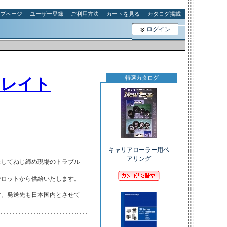
プページ
ユーザー登録
ご利用方法
カートを見る
カタログ掲載
ログイン
特選カタログ
ュレイト
キャリアローラー用ベ
アリング
してねじ締め現場のトラブル

ロットから供給いたします。

。発送先も日本国内とさせて
