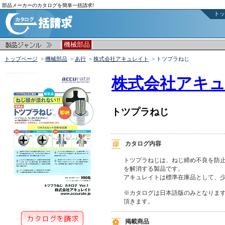
部品メーカーのカタログを簡単一括請求!
トッ
|
|
機械部品
トップページ
>
機械部品
>
あ行
>
株式会社アキュレイト
> トツプラねじ
株式会社アキ
トツプラねじ
カタログ内容
トツプラねじは、ねじ締め不良を防止
を解消する製品です。

アキュレイトは標準在庫品として、少
※カタログは日本語版のみとなります
頂きます。
掲載商品