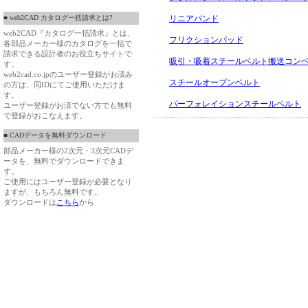
リニアバンド
■ web2CAD カタログ一括請求とは?
web2CAD『カタログ一括請求』とは、
フリクションパッド
各部品メーカー様のカタログを一括で
請求できる設計者のお役立ちサイトで
吸引・吸着スチールベルト搬送コン
す。
web2cad.co.jpのユーザー登録がお済み
スチールオープンベルト
の方は、同IDにてご使用いただけま
す。
パーフォレイションスチールベルト
ユーザー登録がお済でない方でも無料
で登録がおこなえます。
■ CADデータを無料ダウンロード
部品メーカー様の2次元・3次元CADデ
ータを、無料でダウンロードできま
す。
ご使用にはユーザー登録が必要となり
ますが、もちろん無料です。
ダウンロードは
こちら
から