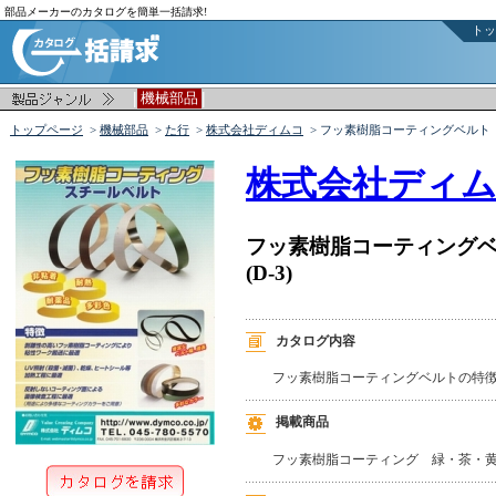
部品メーカーのカタログを簡単一括請求!
トッ
|
|
機械部品
トップページ
>
機械部品
>
た行
>
株式会社ディムコ
> フッ素樹脂コーティングベルト
株式会社ディ
フッ素樹脂コーティング
(D-3)
カタログ内容
フッ素樹脂コーティングベルトの特
掲載商品
フッ素樹脂コーティング　緑・茶・