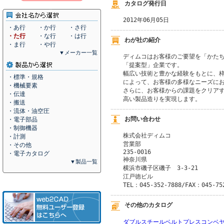
カタログ発行日
2012年06月05日
・あ行
・か行
・さ行
・た行
・な行
・は行
わが社の紹介
・ま行
・や行
▼メーカー一覧
ディムコはお客様のご要望を「かたち
「提案型」企業です。

幅広い技術と豊かな経験をもとに、枠
・標準・規格
によって、お客様の多様なニーズにお
・機械要素
さらに、お客様からの課題をクリアす
・伝達
高い製品造りを実現します。
・搬送
・流体・油空圧
お問い合わせ
・電子部品
・制御機器
株式会社ディムコ
・計測
営業部 
・その他
235-0016
・電子カタログ
神奈川県
▼製品一覧
横浜市磯子区磯子　3-3-21
江戸徳ビル
TEL：045-352-7888/FAX：045-75
その他のカタログ
ダブルスチールベルトプレスコンベ