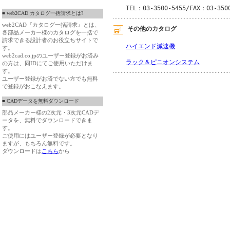
TEL：03-3500-5455/FAX：03-350
■ web2CAD カタログ一括請求とは?
web2CAD『カタログ一括請求』とは、
その他のカタログ
各部品メーカー様のカタログを一括で
請求できる設計者のお役立ちサイトで
ハイエンド減速機
す。
web2cad.co.jpのユーザー登録がお済み
ラック＆ピニオンシステム
の方は、同IDにてご使用いただけま
す。
ユーザー登録がお済でない方でも無料
で登録がおこなえます。
■ CADデータを無料ダウンロード
部品メーカー様の2次元・3次元CADデ
ータを、無料でダウンロードできま
す。
ご使用にはユーザー登録が必要となり
ますが、もちろん無料です。
ダウンロードは
こちら
から