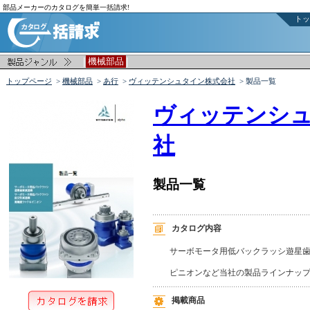
部品メーカーのカタログを簡単一括請求!
トッ
|
|
機械部品
トップページ
>
機械部品
>
あ行
>
ヴィッテンシュタイン株式会社
> 製品一覧
ヴィッテンシ
社
製品一覧
カタログ内容
サーボモータ用低バックラッシ遊星歯
ピニオンなど当社の製品ラインナッ
掲載商品