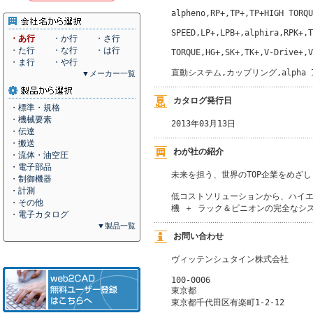
alpheno,RP+,TP+,TP+HIGH TORQU
SPEED,LP+,LPB+,alphira,RPK+,T
・あ行
・か行
・さ行
・た行
・な行
・は行
TORQUE,HG+,SK+,TK+,V-Drive+,V
・ま行
・や行
直動システム,カップリング,alpha IQ,
▼メーカー一覧
カタログ発行日
・標準・規格
・機械要素
2013年03月13日
・伝達
・搬送
わが社の紹介
・流体・油空圧
・電子部品
未来を担う、世界のTOP企業をめざし
・制御機器
・計測
低コストソリューションから、ハイエ
・その他
機 ＋ ラック＆ピニオンの完全なシ
・電子カタログ
▼製品一覧
お問い合わせ
ヴィッテンシュタイン株式会社
100-0006
東京都
東京都千代田区有楽町1-2-12