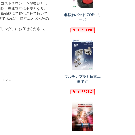
コストダウン」を提案いたし

期・在庫管理は不要となり、

低価格にて提供させて頂いて

非接触パッド COPシリ
数であれば、特注品と比べその

ーズ
プリング」にお任せください。
マルチカプラも日東工
6-0257
器です