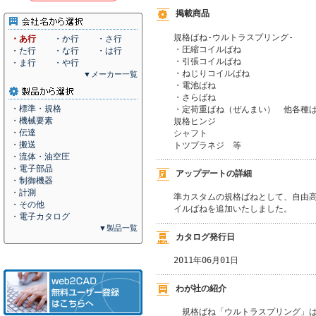
掲載商品
規格ばね-ウルトラスプリング-

・あ行
・か行
・さ行
・圧縮コイルばね

・た行
・な行
・は行
・引張コイルばね

・ま行
・や行
・ねじりコイルばね

▼メーカー一覧
・電池ばね

・さらばね

・標準・規格
・定荷重ばね（ぜんまい）　他各種ば
・機械要素
規格ヒンジ

・伝達
シャフト

・搬送
トツプラネジ　等
・流体・油空圧
・電子部品
アップデートの詳細
・制御機器
・計測
準カスタムの規格ばねとして、自由高
・その他
イルばねを追加いたしました。
・電子カタログ
▼製品一覧
カタログ発行日
2011年06月01日
わが社の紹介
　規格ばね「ウルトラスプリング」は