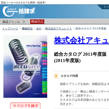
部品メーカーのカタログを簡単一括請求!
トッ
|
|
機械部品
トップページ
>
機械部品
>
あ行
>
株式会社アキュレイト
> 総合カタログ 2011年度版
株式会社アキ
総合カタログ 2011年度版
(2011年度版)
カタログ内容
規格スプリングを始め、掲載品目は３
※規格ヒンジ・雌ねじ補強インサート
す。併せてご請求下さい。

※カタログは日本語版のみとなります
頂きます。