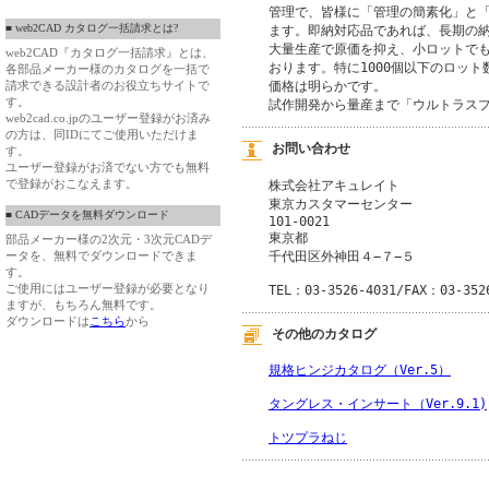
管理で、皆様に「管理の簡素化」と「
■ web2CAD カタログ一括請求とは?
ます。即納対応品であれば、長期の納
大量生産で原価を抑え、小ロットでも
web2CAD『カタログ一括請求』とは、
おります。特に1000個以下のロット
各部品メーカー様のカタログを一括で
請求できる設計者のお役立ちサイトで
価格は明らかです。

す。
試作開発から量産まで「ウルトラス
web2cad.co.jpのユーザー登録がお済み
の方は、同IDにてご使用いただけま
お問い合わせ
す。
ユーザー登録がお済でない方でも無料
で登録がおこなえます。
株式会社アキュレイト
東京カスタマーセンター
■ CADデータを無料ダウンロード
101-0021
東京都
部品メーカー様の2次元・3次元CADデ
千代田区外神田４−７−５
ータを、無料でダウンロードできま
す。
ご使用にはユーザー登録が必要となり
TEL：03-3526-4031/FAX：03-352
ますが、もちろん無料です。
ダウンロードは
こちら
から
その他のカタログ
規格ヒンジカタログ（Ver.5）
タングレス・インサート（Ver.9.1)
トツプラねじ