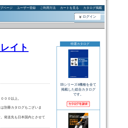
プページ
ユーザー登録
ご利用方法
カートを見る
カタログ掲載
ログイン
特選カタログ
ュレイト
IBシリーズ4機種を全て
掲載した総合カタログ
です。
０００以上。

は別冊カタログもございま

。発送先も日本国内とさせて
