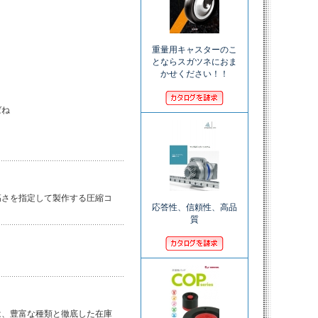
重量用キャスターのこ
とならスガツネにおま
かせください！！
ね

さを指定して製作する圧縮コ

応答性、信頼性、高品
質
、豊富な種類と徹底した在庫
