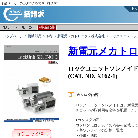
部品メーカーのカタログを簡単一括請求!
トッ
|
|
機械部品
トップページ
>
機械部品
>
さ行
>
新電元メカトロニクス株式会社
> ロックユニットソ
新電元メカト
ロックユニットソレノイ
(CAT. NO. X162-1)
カタログ内容
ロックユニットソレノイドは、新電元
チロッドや取付用板金等を配置した、
◆カタログ内容

カタログには、以下の内容を記載して
・各ソレノイドの定格一覧表

・外形寸法図
