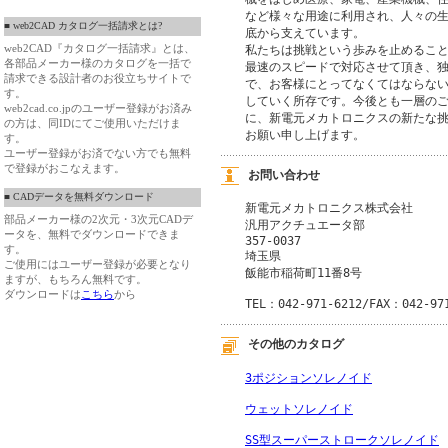
など様々な用途に利用され、人々の生
■ web2CAD カタログ一括請求とは?
底から支えています。

web2CAD『カタログ一括請求』とは、
私たちは挑戦という歩みを止めること
各部品メーカー様のカタログを一括で
最速のスピードで対応させて頂き、独
請求できる設計者のお役立ちサイトで
で、お客様にとってなくてはならない
す。
していく所存です。今後とも一層のご
web2cad.co.jpのユーザー登録がお済み
に、新電元メカトロニクスの新たな挑
の方は、同IDにてご使用いただけま
お願い申し上げます。
す。
ユーザー登録がお済でない方でも無料
で登録がおこなえます。
お問い合わせ
■ CADデータを無料ダウンロード
新電元メカトロニクス株式会社
部品メーカー様の2次元・3次元CADデ
汎用アクチュエータ部
ータを、無料でダウンロードできま
357-0037
す。
埼玉県
ご使用にはユーザー登録が必要となり
飯能市稲荷町11番8号
ますが、もちろん無料です。
ダウンロードは
こちら
から
TEL：042-971-6212/FAX：042-97
その他のカタログ
3ポジションソレノイド
ウェットソレノイド
SS型スーパーストロークソレノイド