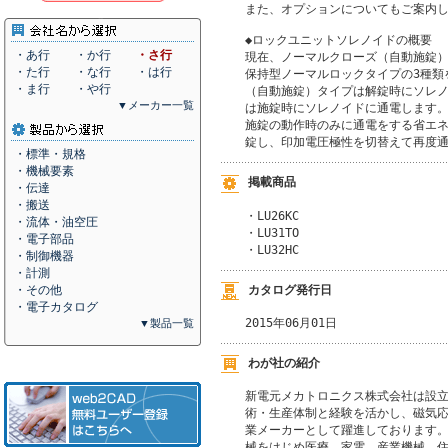
また、オプションについてもご案内し
◆ロックユニットソレノイドの概要

・あ行
・か行
・さ行
現在、ノーマルクローズ（自動施錠）
・た行
・な行
・は行
保持型ノーマルロックタイプの3種類
・ま行
・や行
（自動施錠）タイプは解錠時にソレノ
▼メーカー一覧
は施錠時にソレノイドに通電します。
施錠の動作時のみに通電をする省エネ
錠し、印加電圧極性を切替えて再度
・標準・規格
・機械要素
掲載商品
・伝達
・搬送
・LU26KC

・流体・油空圧
・LU31TO

・電子部品
・LU32HC
・制御機器
・計測
カタログ発行日
・その他
・電子カタログ
2015年06月01日
▼製品一覧
わが社の紹介
新電元メカトロニクス株式会社は設立
術・生産体制と経験を活かし、磁気応
業メーカーとして躍進しております。
械をはじめ医療、家電、産業機械、住