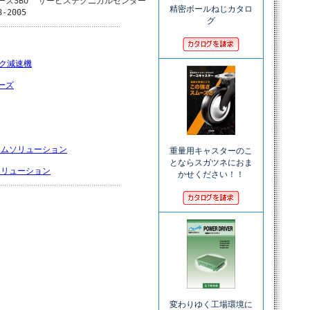
ズSBU  サービステクニカルセンター
精密ボールねじカタロ
8-2005
グ
ック減速機
ーズ
テムソリューション
重量用キャスターのこ
とならスガツネにおま
ソリューション
かせください！！
変わりゆく工場環境に