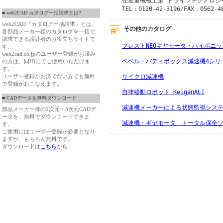
住友重機械工業 ドライブテクノロジー
TEL：0120-42-3196/FAX：0562-4
■ web2CAD カタログ一括請求とは?
web2CAD『カタログ一括請求』とは、
その他のカタログ
各部品メーカー様のカタログを一括で
請求できる設計者のお役立ちサイトで
プレストNEOギヤモータ・ハイポニ
す。
web2cad.co.jpのユーザー登録がお済み
ベベル・バディボックス減速機4シリ
の方は、同IDにてご使用いただけま
す。
サイクロ減速機
ユーザー登録がお済でない方でも無料
で登録がおこなえます。
自律移動ロボット KeiganALI
■ CADデータを無料ダウンロード
減速機メーカーによる状態監視シス
部品メーカー様の2次元・3次元CADデ
ータを、無料でダウンロードできま
減速機・ギヤモータ　トータル保全
す。
ご使用にはユーザー登録が必要となり
ますが、もちろん無料です。
ダウンロードは
こちら
から