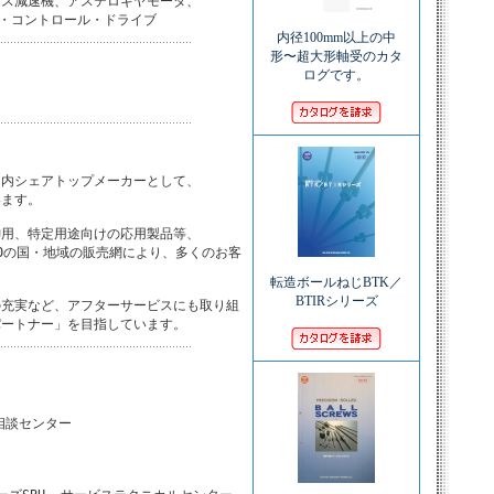
ス減速機、アステロギヤモータ、

ン・コントロール・ドライブ
内径100mm以上の中
形〜超大形軸受のカタ
ログです。
内シェアトップメーカーとして、

ます。

用、特定用途向けの応用製品等、

0の国・地域の販売網により、多くのお客

転造ボールねじBTK／
BTIRシリーズ
充実など、アフターサービスにも取り組

パートナー」を目指しています。
相談センター