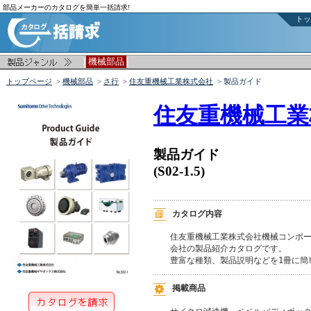
部品メーカーのカタログを簡単一括請求!
トッ
|
|
機械部品
トップページ
>
機械部品
>
さ行
>
住友重機械工業株式会社
> 製品ガイド
住友重機械工業
製品ガイド
(S02-1.5)
カタログ内容
住友重機械工業株式会社機械コンポー
会社の製品紹介カタログです。

豊富な種類、製品説明などを1冊に簡
掲載商品