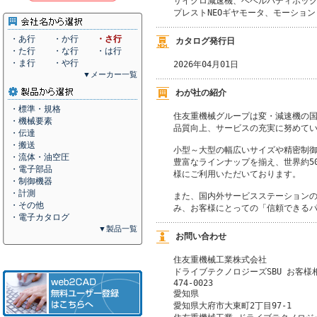
サイクロ減速機、ベベルバディボック
プレストNEOギヤモータ、モーショ
・あ行
・か行
・さ行
カタログ発行日
・た行
・な行
・は行
・ま行
・や行
2026年04月01日
▼メーカー一覧
わが社の紹介
・標準・規格
住友重機械グループは変・減速機の国
・機械要素
品質向上、サービスの充実に努めてい
・伝達
・搬送
小型～大型の幅広いサイズや精密制御
・流体・油空圧
豊富なラインナップを揃え、世界約5
・電子部品
様にご利用いただいております。

・制御機器
・計測
また、国内外サービスステーションの
・その他
み、お客様にとっての「信頼できる
・電子カタログ
▼製品一覧
お問い合わせ
住友重機械工業株式会社
ドライブテクノロジーズSBU お客様
474-0023
愛知県
愛知県大府市大東町2丁目97-1