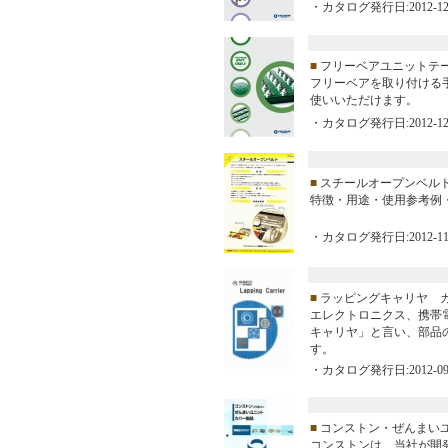
・カタログ発行日:2012-12
■
フリーベアユニットテ
フリーベアを取り付ける
使いいただけます。
・カタログ発行日:2012-12
■
スチールオープンベル
特徴・用途・使用参考例
・カタログ発行日:2012-11
■
ラッピングキャリヤ 
エレクトロニクス、携帯
キャリヤ」と言い、部品の
す。
・カタログ発行日:2012-09
■
コンストン・ぜんまい
コンストンは、当社が開