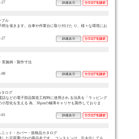
-27
ーブル
手間を省きます。台車や作業台に取り付けた り、様々な環境にお
-27
ト
・実施例・製作寸法
-08
カタログ
電話などの電子部品製造工程時に使用され る治具を「ラッピング
小型化を支える 為、30µmの極薄キャリヤも製作しておりま
-01
ユニット・カバー・規格品カタログ
発した定荷重ばねの商品名です。 コンストンは、引き出しても、