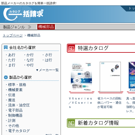
部品メーカーのカタログを簡単一括請求!
トッ
|
|
機械部品
トップページ
> 機械部品
・あ行
・か行
・さ行
・た行
・な行
・は行
・ま行
・や行
▼メーカー一覧
・標準・規格
・機械要素
・伝達
ＶＸｓｅｒｉｅｓ
省スペースの回転
真っ
・搬送
／ＶＣｓｅｒｉｅ
体にパワー・通信
ら、
・流体・油空圧
ｓ
が電送可能
強靭
・電子部品
レス
・制御機器
・計測
・その他
・電子カタログ