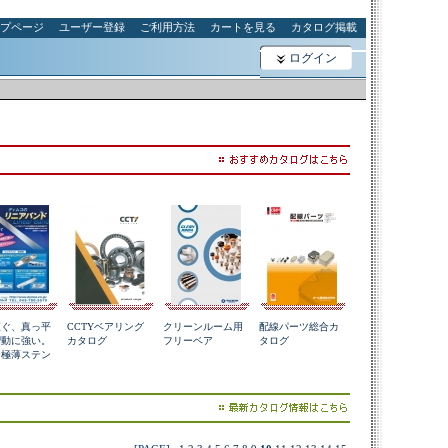
プページ
ユーザー登録
ご利用方法
カートを見る
カタログ掲載
ログイン
直ぐ、真っ平
CCTYベアリング
クリーンルーム用
配線パーツ総合カ
摺動に強い。
カタログ
フリーベア
タログ
な極薄ステン
。