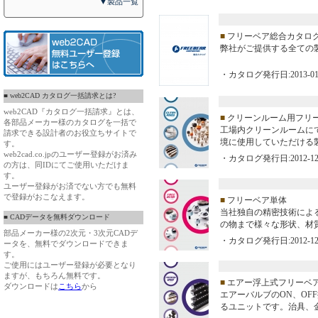
▼製品一覧
■
フリーベア総合カタロ
弊社がご提供する全ての
・カタログ発行日:2013-01
■ web2CAD カタログ一括請求とは?
web2CAD『カタログ一括請求』とは、
■
クリーンルーム用フリ
各部品メーカー様のカタログを一括で
工場内クリーンルームに
請求できる設計者のお役立ちサイトで
境に使用していただける
す。
web2cad.co.jpのユーザー登録がお済み
・カタログ発行日:2012-12
の方は、同IDにてご使用いただけま
す。
ユーザー登録がお済でない方でも無料
で登録がおこなえます。
■
フリーベア単体
当社独自の精密技術によ
■ CADデータを無料ダウンロード
の物まで様々な形状、材
部品メーカー様の2次元・3次元CADデ
・カタログ発行日:2012-12
ータを、無料でダウンロードできま
す。
ご使用にはユーザー登録が必要となり
ますが、もちろん無料です。
■
エアー浮上式フリーベ
ダウンロードは
こちら
から
エアーバルブのON、OF
るユニットです。治具、