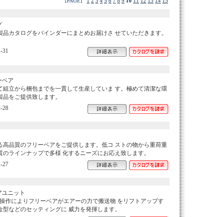
[PAGE]
1
2
3
4
5
6
7
8
9
10
11
12
13
14
15
グ
製品カタログをバインダーにまとめお届けさ せていただきます。
-31
ーベア
て組立から梱包までを一貫して生産していま す。極めて清潔な環
製品をご提供致します。
-28
る高品質のフリーベアをご提供します。低コ ストの物から重荷重
質のラインナップで多様 化するニーズにお応え致します。
-27
アユニット
F操作によりフリーベアがエアーの力で搬送物 をリフトアップす
金型などのセッティングに 威力を発揮します。