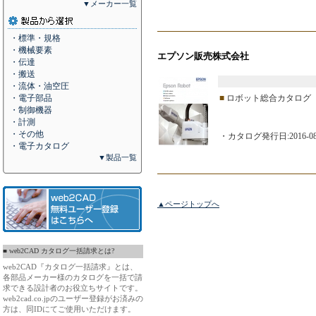
▼メーカー一覧
・標準・規格
・機械要素
エプソン販売株式会社
・伝達
・搬送
・流体・油空圧
・電子部品
■
ロボット総合カタログ（2
・制御機器
・計測
・その他
・カタログ発行日:2016-08
・電子カタログ
▼製品一覧
▲ページトップへ
■ web2CAD カタログ一括請求とは?
web2CAD『カタログ一括請求』とは、
各部品メーカー様のカタログを一括で請
求できる設計者のお役立ちサイトです。
web2cad.co.jpのユーザー登録がお済みの
方は、同IDにてご使用いただけます。