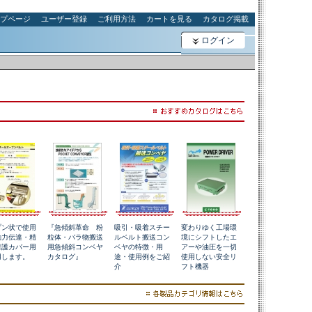
プページ
ユーザー登録
ご利用方法
カートを見る
カタログ掲載
ログイン
プン状で使用
『急傾斜革命 粉
吸引・吸着スチー
変わりゆく工場環
動力伝達・精
粒体・バラ物搬送
ルベルト搬送コン
境にシフトしたエ
保護カバー用
用急傾斜コンベヤ
ベヤの特徴・用
アーや油圧を一切
用します。
カタログ』
途・使用例をご紹
使用しない安全リ
介
フト機器