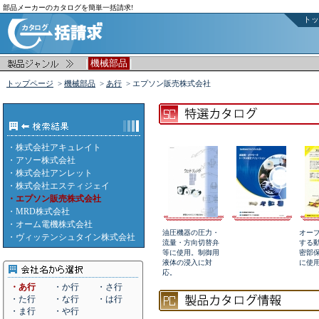
部品メーカーのカタログを簡単一括請求!
トッ
|
|
機械部品
トップページ
>
機械部品
>
あ行
> エプソン販売株式会社
・
株式会社アキュレイト
・
アソー株式会社
・
株式会社アンレット
・
株式会社エスティジェイ
・エプソン販売株式会社
・
MRD株式会社
・
オーム電機株式会社
油圧機器の圧力・
オー
・
ヴィッテンシュタイン株式会社
流量・方向切替弁
する
等に使用。制御用
密部
液体の浸入に対
に使
応。
・あ行
・か行
・さ行
・た行
・な行
・は行
・ま行
・や行