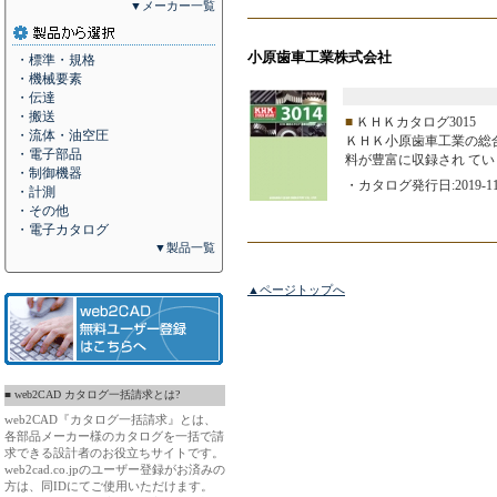
▼メーカー一覧
小原歯車工業株式会社
・標準・規格
・機械要素
・伝達
・搬送
■
ＫＨＫカタログ3015
・流体・油空圧
ＫＨＫ小原歯車工業の総
・電子部品
料が豊富に収録され てい
・制御機器
・カタログ発行日:2019-11
・計測
・その他
・電子カタログ
▼製品一覧
▲ページトップへ
■ web2CAD カタログ一括請求とは?
web2CAD『カタログ一括請求』とは、
各部品メーカー様のカタログを一括で請
求できる設計者のお役立ちサイトです。
web2cad.co.jpのユーザー登録がお済みの
方は、同IDにてご使用いただけます。