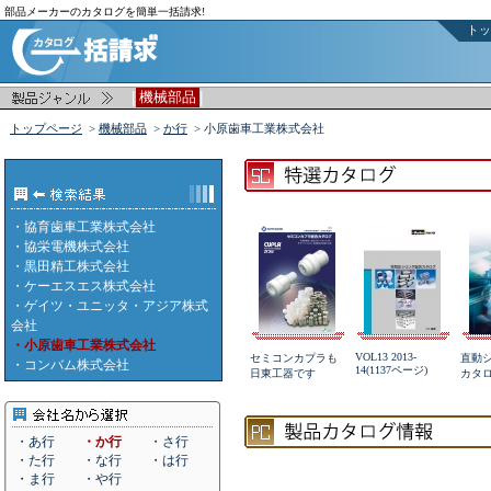
部品メーカーのカタログを簡単一括請求!
トッ
|
|
機械部品
トップページ
>
機械部品
>
か行
> 小原歯車工業株式会社
・
協育歯車工業株式会社
・
協栄電機株式会社
・
黒田精工株式会社
・
ケーエスエス株式会社
・
ゲイツ・ユニッタ・アジア株式
会社
・小原歯車工業株式会社
VOL13 2013-
セミコンカプラも
直動
・
コンバム株式会社
14(1137ページ)
日東工器です
カタロ
・あ行
・か行
・さ行
・た行
・な行
・は行
・ま行
・や行