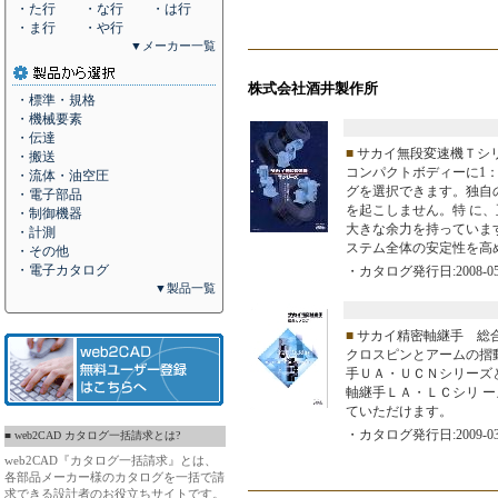
・た行
・な行
・は行
・ま行
・や行
▼メーカー一覧
株式会社酒井製作所
・標準・規格
・機械要素
・伝達
■
サカイ無段変速機Ｔシ
・搬送
コンパクトボディーに1：
・流体・油空圧
グを選択できます。独自
・電子部品
を起こしません。特 に
・制御機器
大きな余力を持っていま
・計測
ステム全体の安定性を高
・その他
・電子カタログ
・カタログ発行日:2008-05
▼製品一覧
■
サカイ精密軸継手 総合カ
クロスピンとアームの摺
手ＵＡ・ＵＣＮシリーズ
軸継手ＬＡ・ＬＣシリ 
ていただけます。
・カタログ発行日:2009-03
■ web2CAD カタログ一括請求とは?
web2CAD『カタログ一括請求』とは、
各部品メーカー様のカタログを一括で請
求できる設計者のお役立ちサイトです。