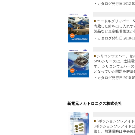
・カタログ発行日:2012-07
■
ニードルグリッパー S
内蔵した針を出し入れす
製品など真空吸着搬送が
・カタログ発行日:2010-11
■
シリコンウェハー、セル
SWGシリーズは、太陽
す。 シリコンウェハー
となっていた問題を解決
・カタログ発行日:2010-05
新電元メカトロニクス株式会社
■
3ポジションソレノイド
3ポジションソレノイドは
御し、無通電時は中央位