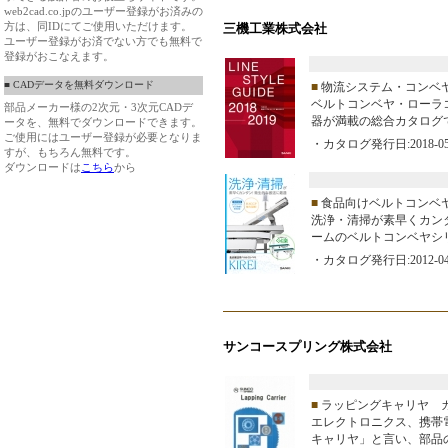
web2cad.co.jpのユーザー登録がお済みの
方は、同IDにてご使用いただけます。
三機工業株式会社
ユーザー登録がお済でない方でも無料で
登録がおこなえます。
■ CADデータを無料ダウンロード
■
物流システム・コンベ
ベルトコンベヤ・ローラ
部品メーカー様の2次元・3次元CADデ
器が満載の総合カタログ
ータを、無料でダウンロードできます。
ご使用にはユーザー登録が必要となりま
・カタログ発行日:2018-05
すが、もちろん無料です。
ダウンロードは
こちら
から
■
食品向けベルトコンベヤ K
洗浄・清掃が素早くカン
ームのベルトコンベヤシ
・カタログ発行日:2012-04
サンコースプリング株式会社
■
ラッピングキャリヤ 
エレクトロニクス、携帯
キャリヤ」と言い、部品の