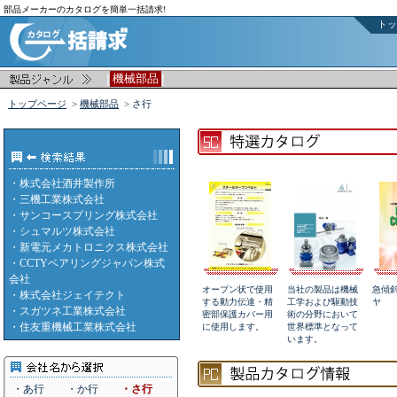
部品メーカーのカタログを簡単一括請求!
トッ
|
|
機械部品
トップページ
>
機械部品
> さ行
・
株式会社酒井製作所
・
三機工業株式会社
・
サンコースプリング株式会社
・
シュマルツ株式会社
・
新電元メカトロニクス株式会社
・
CCTYベアリングジャパン株式
会社
オープン状で使用
当社の製品は機械
急傾
・
株式会社ジェイテクト
する動力伝達・精
工学および駆動技
ヤ
・
スガツネ工業株式会社
密部保護カバー用
術の分野において
・
住友重機械工業株式会社
に使用します。
世界標準となって
います。
・あ行
・か行
・さ行