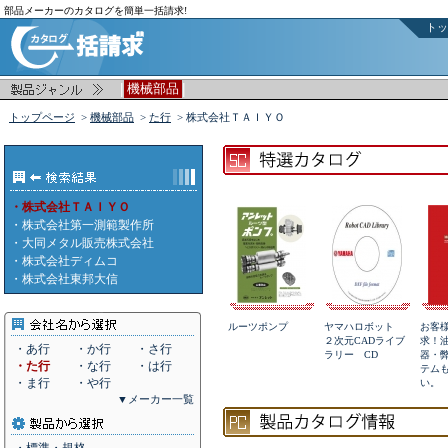
部品メーカーのカタログを簡単一括請求!
トッ
|
|
機械部品
トップページ
>
機械部品
>
た行
> 株式会社ＴＡＩＹＯ
・株式会社ＴＡＩＹＯ
・
株式会社第一測範製作所
・
大同メタル販売株式会社
・
株式会社ディムコ
・
株式会社東邦大信
ルーツポンプ
ヤマハロボット
お客
２次元CADライブ
求！
・あ行
・か行
・さ行
ラリー CD
器・
・た行
・な行
・は行
テム
・ま行
・や行
い。
▼メーカー一覧