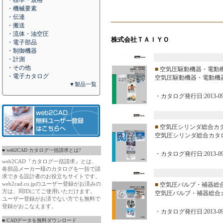
・標準・規格
・機械要素
・伝達
・搬送
・流体・油空圧
株式会社ＴＡＩＹＯ
・電子部品
・制御機器
・計測
・その他
■
空気圧駆動機器・電動
・電子カタログ
空気圧駆動機器・電動機器
▼製品一覧
・カタログ発行日:2013-09
■
空気圧シリンダ総合カ
空気圧シリンダ総合カタロ
■ web2CAD カタログ一括請求とは?
・カタログ発行日:2013-09
web2CAD『カタログ一括請求』とは、
各部品メーカー様のカタログを一括で請
求できる設計者のお役立ちサイトです。
web2cad.co.jpのユーザー登録がお済みの
■
空気圧バルブ・補器総
方は、同IDにてご使用いただけます。
空気圧バルブ・補器総合
ユーザー登録がお済でない方でも無料で
登録がおこなえます。
・カタログ発行日:2013-09
■ CADデータを無料ダウンロード