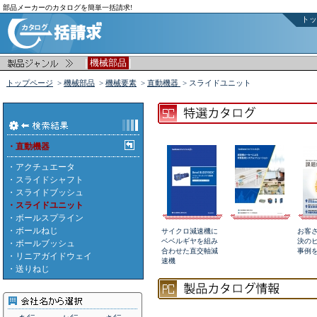
部品メーカーのカタログを簡単一括請求!
トッ
|
|
機械部品
トップページ
>
機械部品
>
機械要素
>
直動機器
> スライドユニット
・直動機器
・
アクチュエータ
・
スライドシャフト
・
スライドブッシュ
・スライドユニット
・
ボールスプライン
・
ボールねじ
サイクロ減速機に
お客
ベベルギヤを組み
決の
・
ボールブッシュ
合わせた直交軸減
事例
・
リニアガイドウェイ
速機
・
送りねじ