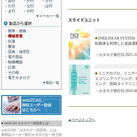
・あ行
・か行
・さ行
・た行
・な行
・は行
・ま行
・や行
▼メーカー一覧
スライドユニット
・標準・規格
・機械要素
■
[NB]LINEAR SYS
・伝達
転動体を利用した直線運
・搬送
・流体・油空圧
・カタログ発行日:2021-10
・電子部品
・制御機器
・計測
・その他
■
リニアのプロ。リニア
・電子カタログ
エコリニアベアリング、
▼製品一覧
リング、防錆タイプリニ
・カタログ発行日:2010-08
▲ページトップへ
■ web2CAD カタログ一括請求とは?
web2CAD『カタログ一括請求』とは、
各部品メーカー様のカタログを一括で請