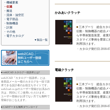
・機械要素
・伝達
・搬送
かみあいクラッチ
・流体・油空圧
・電子部品
・制御機器
■
三木プーリ 総合カタ
・計測
伝動・制御機器の総合メ
・その他
ら半導体製造装置、産業
・電子カタログ
スタマイズ事例を豊富に
▼製品一覧
利用頂けます。
・カタログ発行日:2018-07
電磁クラッチ
■ web2CAD カタログ一括請求とは?
web2CAD『カタログ一括請求』とは、
各部品メーカー様のカタログを一括で請
■
三木プーリ 総合カタ
求できる設計者のお役立ちサイトです。
伝動・制御機器の総合メ
web2cad.co.jpのユーザー登録がお済みの
ら半導体製造装置、産業
方は、同IDにてご使用いただけます。
ユーザー登録がお済でない方でも無料で
スタマイズ事例を豊富に
登録がおこなえます。
利用頂けます。
・カタログ発行日:2018-07
■ CADデータを無料ダウンロード