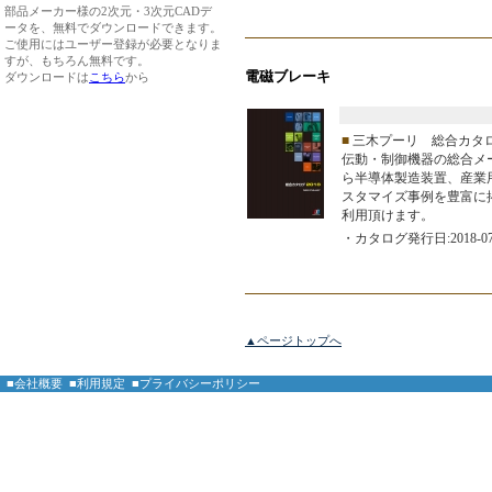
部品メーカー様の2次元・3次元CADデ
ータを、無料でダウンロードできます。
ご使用にはユーザー登録が必要となりま
すが、もちろん無料です。
電磁ブレーキ
ダウンロードは
こちら
から
■
三木プーリ 総合カタ
伝動・制御機器の総合メ
ら半導体製造装置、産業
スタマイズ事例を豊富に
利用頂けます。
・カタログ発行日:2018-07
▲ページトップへ
■会社概要
■利用規定
■プライバシーポリシー