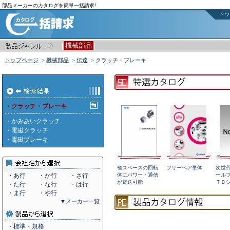
部品メーカーのカタログを簡単一括請求!
トッ
|
|
機械部品
トップページ
>
機械部品
>
伝達
> クラッチ・ブレーキ
・クラッチ・ブレーキ
・
かみあいクラッチ
・
電磁クラッチ
・
電磁ブレーキ
省スペースの回転
フリーベア単体
次世
・あ行
・か行
・さ行
体にパワー・通信
ール
が電送可能
ＴＢ
・た行
・な行
・は行
・ま行
・や行
▼メーカー一覧
・標準・規格