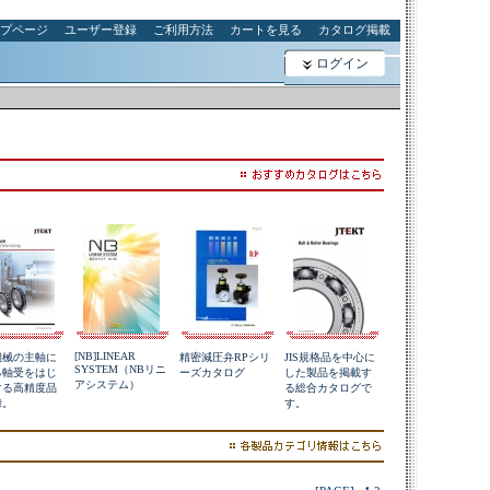
プページ
ユーザー登録
ご利用方法
カートを見る
カタログ掲載
ログイン
[NB]LINEAR
機械の主軸に
精密減圧弁RPシリ
JIS規格品を中心に
SYSTEM（NBリニ
る軸受をはじ
ーズカタログ
した製品を掲載す
アシステム）
する高精度品
る総合カタログで
録。
す。