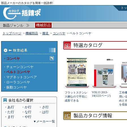
部品メーカーのカタログを簡単一括請求!
トッ
|
|
機械部品
トップページ
>
機械部品
>
搬送
>
コンベヤ
> ベルトコンベヤ
・コンベヤ
・
チェーンコンベヤ
・ベルトコンベヤ
・
マグネットコンベア
・
ローラコンベヤ
・
振動コンベヤ
VOL13 2013-
フラットステンレ
工作
14(1221ページ)
ス鋼なので平坦に
用い
成形できる
めと
を収
・あ行
・か行
・さ行
・た行
・な行
・は行
・ま行
・や行
▼メーカー一覧