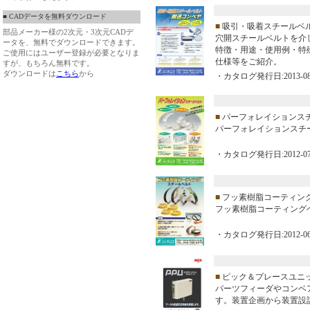
■ CADデータを無料ダウンロード
■
吸引・吸着スチールベ
部品メーカー様の2次元・3次元CADデ
穴開スチールベルトを介
ータを、無料でダウンロードできます。
特徴・用途・使用例・特
ご使用にはユーザー登録が必要となりま
仕様等をご紹介。
すが、もちろん無料です。
ダウンロードは
こちら
から
・カタログ発行日:2013-08
■
パーフォレイションス
パーフォレイションスチ
・カタログ発行日:2012-07
■
フッ素樹脂コーティン
フッ素樹脂コーティング
・カタログ発行日:2012-06
■
ピック＆プレースユニ
パーツフィーダやコンベア
す。装置企画から装置設