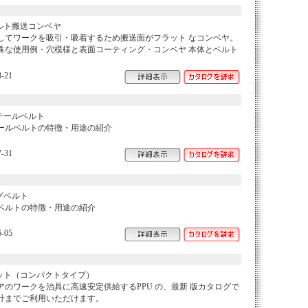
ルト搬送コンベヤ
してワークを吸引・吸着するため搬送面がフラット なコンベヤ。
殊な使用例・穴模様と表面コーティング・コンベヤ 本体とベルト
-21
チールベルト
ールベルトの特徴・用途の紹介
-31
グベルト
ベルトの特徴・用途の紹介
-05
ット（コンパクトタイプ）
のワークを治具に高速安定供給するPPU の、最新 版カタログで
計までご利用いただけます。