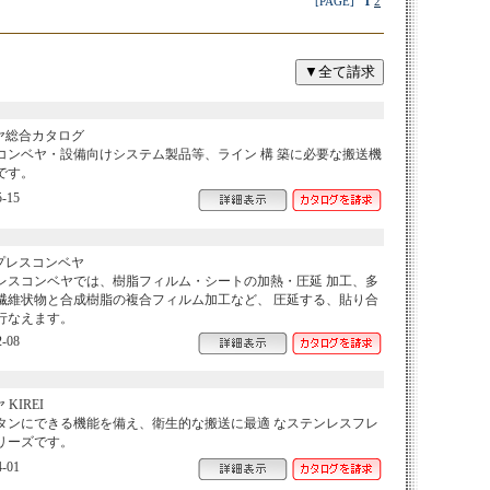
[PAGE]
1
2
ヤ総合カタログ
コンベヤ・設備向けシステム製品等、ライン 構 築に必要な搬送機
です。
-15
プレスコンベヤ
レスコンベヤでは、樹脂フィルム・シートの加熱・圧延 加工、多
繊維状物と合成樹脂の複合フィルム加工など、 圧延する、貼り合
行なえます。
-08
IREI
タンにできる機能を備え、衛生的な搬送に最適 なステンレスフレ
リーズです。
-01