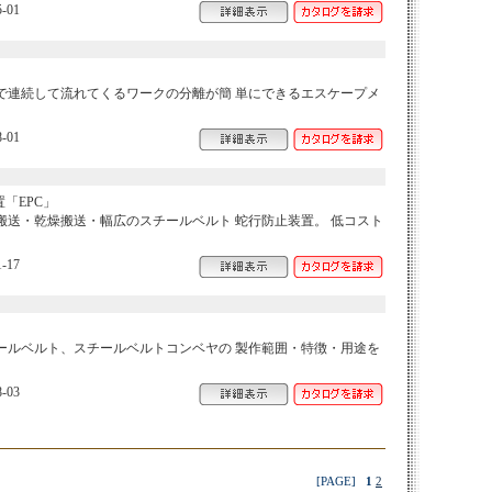
-01
で連続して流れてくるワークの分離が簡 単にできるエスケープメ
-01
「EPC」
搬送・乾燥搬送・幅広のスチールベルト 蛇行防止装置。 低コスト
-17
ールベルト、スチールベルトコンベヤの 製作範囲・特徴・用途を
-03
[PAGE]
1
2