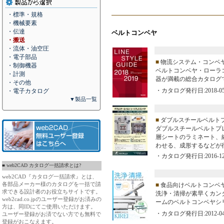
・標準・規格
・機械要素
・伝達
ベルトコンベヤ
・搬送
・流体・油空圧
・電子部品
■
物流システム・コンベ
・制御機器
ベルトコンベヤ・ローラ
・計測
器が満載の総合カタログ
・その他
・カタログ発行日:2018-05
・電子カタログ
▼製品一覧
■
ダブルスチールベルト
ダブルスチールベルトプ
層シートのラミネート、
わせる、成形するなどが
・カタログ発行日:2016-12
■ web2CAD カタログ一括請求とは?
web2CAD『カタログ一括請求』とは、
各部品メーカー様のカタログを一括で請
■
食品向けベルトコンベヤ K
求できる設計者のお役立ちサイトです。
洗浄・清掃が素早くカン
web2cad.co.jpのユーザー登録がお済みの
ームのベルトコンベヤシ
方は、同IDにてご使用いただけます。
・カタログ発行日:2012-04
ユーザー登録がお済でない方でも無料で
登録がおこなえます。