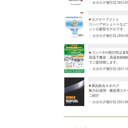
・カタログ発行日:2012-05
■
エスケープメント
コンベアやシュートなど
ントの新型モデルです。
・カタログ発行日:2010-08
■
コンベヤの蛇行防止装置
高温下搬送・高温加熱物
でご提供致します。
・カタログ発行日:2011-11
■
製品総合カタログ
動力伝達用・搬送用スチ
ご紹介
・カタログ発行日:2011-08