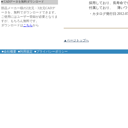
■ CADデータを無料ダウンロード
採用しており、長寿命で
付属しており、 薄いワ
部品メーカー様の2次元・3次元CADデ
ータを、無料でダウンロードできます。
・カタログ発行日:2012-07
ご使用にはユーザー登録が必要となりま
すが、もちろん無料です。
ダウンロードは
こちら
から
▲ページトップへ
■会社概要
■利用規定
■プライバシーポリシー