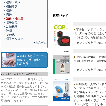
・標準・規格
・機械要素
・伝達
・搬送
真空パッド
・流体・油空圧
・電子部品
・制御機器
■
非接触パッド COPシリ
・計測
ベルヌーイの定理により
・その他
ークに対応。 裸品食品
・電子カタログ
▼製品一覧
・カタログ発行日:2015-09
■
空気圧駆動機器・電動
空気圧駆動機器・電動機器
・カタログ発行日:2013-09
■ web2CAD カタログ一括請求とは?
web2CAD『カタログ一括請求』とは、
各部品メーカー様のカタログを一括で請
■
薄鋼板向け真空パッド S
求できる設計者のお役立ちサイトです。
シュマルツの真空パッド
web2cad.co.jpのユーザー登録がお済みの
主な特長 ●パッドに入
方は、同IDにてご使用いただけます。
た薄鋼板の高速搬送が可
ユーザー登録がお済でない方でも無料で
きいシールリップが ワ
登録がおこなえます。
ドゥール製 ニトリルゴ