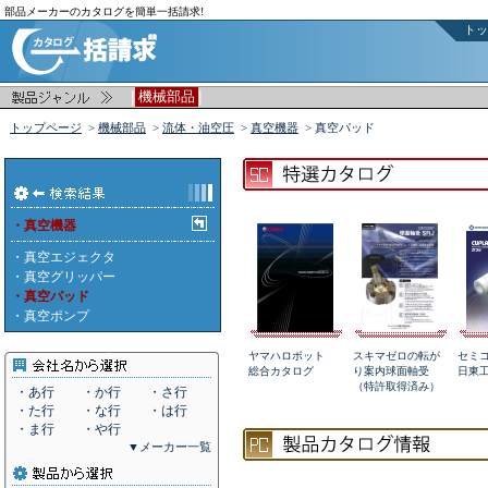
部品メーカーのカタログを簡単一括請求!
トッ
|
|
機械部品
トップページ
>
機械部品
>
流体・油空圧
>
真空機器
> 真空パッド
・真空機器
・
真空エジェクタ
・
真空グリッパー
・真空パッド
・
真空ポンプ
ヤマハロボット
スキマゼロの転が
セミ
総合カタログ
り案内球面軸受
日東
（特許取得済み）
・あ行
・か行
・さ行
・た行
・な行
・は行
・ま行
・や行
▼メーカー一覧