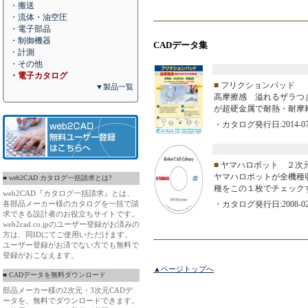
・搬送
・流体・油空圧
・電子部品
・制御機器
CADデータ集
・計測
・その他
・電子カタログ
■
フリクションパッド
▼製品一覧
高摩擦感 溢れるザラつ
が超硬金属で耐熱・耐摩
・カタログ発行日:2014-07
■
ヤマハロボット ２次元
ヤマハロボットが全機種収
■ web2CAD カタログ一括請求とは?
種をこの１枚でチェック
web2CAD『カタログ一括請求』とは、
各部品メーカー様のカタログを一括で請
・カタログ発行日:2008-02
求できる設計者のお役立ちサイトです。
web2cad.co.jpのユーザー登録がお済みの
方は、同IDにてご使用いただけます。
ユーザー登録がお済でない方でも無料で
登録がおこなえます。
▲ページトップへ
■ CADデータを無料ダウンロード
部品メーカー様の2次元・3次元CADデ
ータを、無料でダウンロードできます。