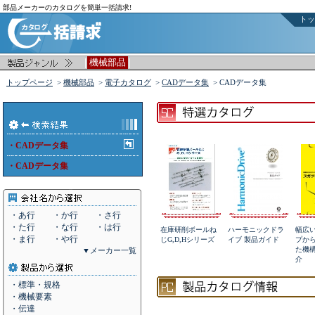
部品メーカーのカタログを簡単一括請求!
トッ
|
|
機械部品
トップページ
>
機械部品
>
電子カタログ
>
CADデータ集
> CADデータ集
・CADデータ集
・CADデータ集
・あ行
・か行
・さ行
・た行
・な行
・は行
在庫研削ボールね
ハーモニックドラ
幅広
・ま行
・や行
じG,D,Hシリーズ
イブ 製品ガイド
プか
た機
▼メーカー一覧
介
・標準・規格
・機械要素
・伝達