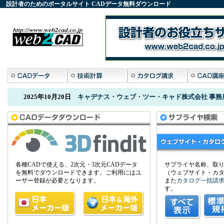
設計者のためのポータルサイト
CADデータ
無料ダウンロード
2025年10月20日
キャデナス・ウェブ・ツー・キャド株式会社 事務
2022年12月12日
株式会社タカチ電機工業がフリーサイズケースの C
2022年10月21日
竹内精工株式会社が PARTcommunity で CAD 
各種CADで使える、2次元・3次元CADデータ
サプライヤ名称、取
を無料でダウンロードできます。ご利用にはユ
（ウェブサイト・カ
ーザー登録が必要となります。
また
カタログ一括請
す。