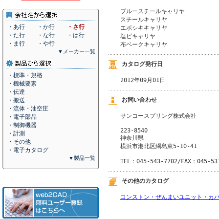
ブルースチールキャリヤ

スチールキャリヤ

・あ行
・か行
・さ行
エポシキキャリヤ

・た行
・な行
・は行
塩ビキャリヤ

・ま行
・や行
布ベークキャリヤ
▼メーカー一覧
カタログ発行日
・標準・規格
2012年09月01日
・機械要素
・伝達
お問い合わせ
・搬送
・流体・油空圧
サンコースプリング株式会社
・電子部品
・制御機器
223-8540
・計測
神奈川県
・その他
横浜市港北区綱島東5-10-41
・電子カタログ
▼製品一覧
TEL：045-543-7702/FAX：045-53
その他のカタログ
コンストン・ぜんまいユニット・カ