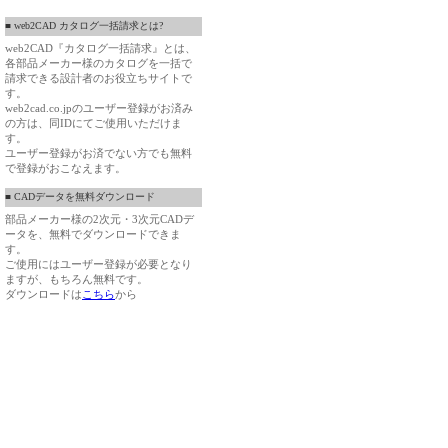
■ web2CAD カタログ一括請求とは?
web2CAD『カタログ一括請求』とは、
各部品メーカー様のカタログを一括で
請求できる設計者のお役立ちサイトで
す。
web2cad.co.jpのユーザー登録がお済み
の方は、同IDにてご使用いただけま
す。
ユーザー登録がお済でない方でも無料
で登録がおこなえます。
■ CADデータを無料ダウンロード
部品メーカー様の2次元・3次元CADデ
ータを、無料でダウンロードできま
す。
ご使用にはユーザー登録が必要となり
ますが、もちろん無料です。
ダウンロードは
こちら
から