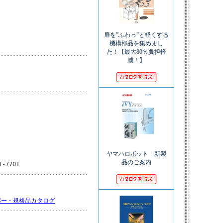
扉を”ふわっ”と軽くする
機構部品を集めまし
た！【最大80％負担軽
減！】
ヤマハロボット 新製
品のご案内
1-7701
バー・規格品カタログ