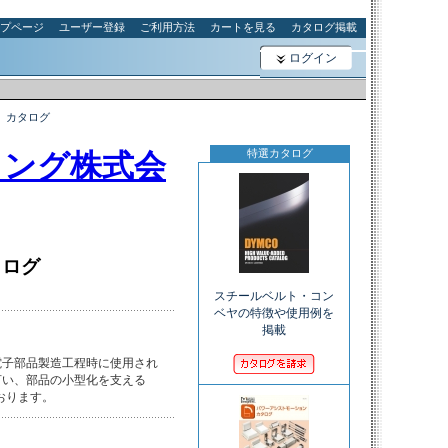
プページ
ユーザー登録
ご利用方法
カートを見る
カタログ掲載
ログイン
 カタログ
特選カタログ
リング株式会
タログ
スチールベルト・コン
ベヤの特徴や使用例を
掲載
子部品製造工程時に使用され

い、部品の小型化を支える

おります。