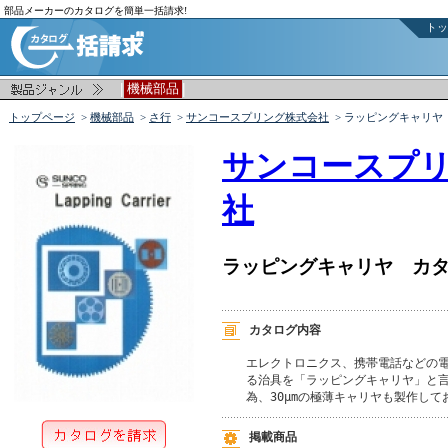
部品メーカーのカタログを簡単一括請求!
トッ
|
|
機械部品
トップページ
>
機械部品
>
さ行
>
サンコースプリング株式会社
> ラッピングキャリヤ
サンコースプ
社
ラッピングキャリヤ カ
カタログ内容
エレクトロニクス、携帯電話などの電
る治具を「ラッピングキャリヤ」と言
為、30µmの極薄キャリヤも製作して
掲載商品