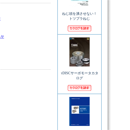
ねじ頭を潰させない！
ヤ
トツプラねじ
ベヤ
τDISCサーボモータカタ
ログ