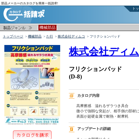
部品メーカーのカタログを簡単一括請求!
トッ
|
|
機械部品
トップページ
>
機械部品
>
た行
>
株式会社ディムコ
> フリクションパッド
株式会社ディ
フリクションパッド
(D-8)
カタログ内容
高摩擦感　溢れるザラつき具合

微小で強靱な突起が、相手側の部材に
表面が超硬金属で耐熱・耐摩耗
アップデートの詳細