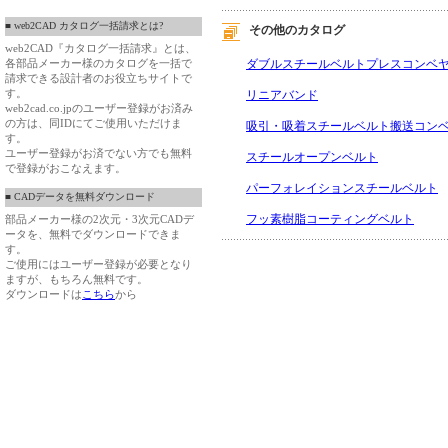
■ web2CAD カタログ一括請求とは?
その他のカタログ
web2CAD『カタログ一括請求』とは、
ダブルスチールベルトプレスコンベ
各部品メーカー様のカタログを一括で
請求できる設計者のお役立ちサイトで
す。
リニアバンド
web2cad.co.jpのユーザー登録がお済み
の方は、同IDにてご使用いただけま
吸引・吸着スチールベルト搬送コン
す。
ユーザー登録がお済でない方でも無料
スチールオープンベルト
で登録がおこなえます。
パーフォレイションスチールベルト
■ CADデータを無料ダウンロード
フッ素樹脂コーティングベルト
部品メーカー様の2次元・3次元CADデ
ータを、無料でダウンロードできま
す。
ご使用にはユーザー登録が必要となり
ますが、もちろん無料です。
ダウンロードは
こちら
から