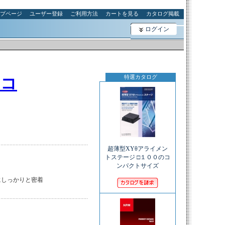
プページ
ユーザー登録
ご利用方法
カートを見る
カタログ掲載
ログイン
特選カタログ
ムコ
超薄型XYθアライメン
トステージ □１００のコ
ンパクトサイズ
しっかりと密着
