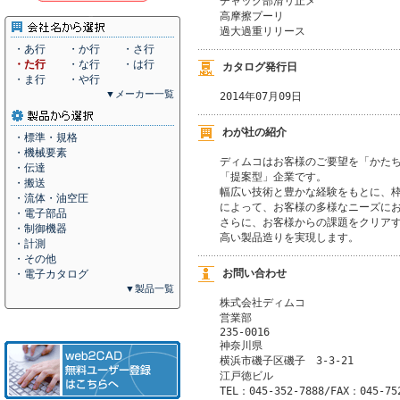
チャック部滑リ止メ

高摩擦プーリ

過大過重リリース
・あ行
・か行
・さ行
・た行
・な行
・は行
カタログ発行日
・ま行
・や行
▼メーカー一覧
2014年07月09日
わが社の紹介
・標準・規格
・機械要素
ディムコはお客様のご要望を「かたち
・伝達
「提案型」企業です。

・搬送
幅広い技術と豊かな経験をもとに、枠
・流体・油空圧
によって、お客様の多様なニーズにお
・電子部品
さらに、お客様からの課題をクリアす
・制御機器
高い製品造りを実現します。
・計測
・その他
お問い合わせ
・電子カタログ
▼製品一覧
株式会社ディムコ
営業部 
235-0016
神奈川県
横浜市磯子区磯子　3-3-21
江戸徳ビル
TEL：045-352-7888/FAX：045-75