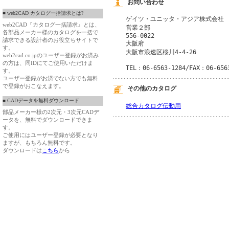
お問い合わせ
■ web2CAD カタログ一括請求とは?
ゲイツ・ユニッタ・アジア株式会社
web2CAD『カタログ一括請求』とは、
営業２部
各部品メーカー様のカタログを一括で
556-0022
請求できる設計者のお役立ちサイトで
大阪府
す。
大阪市浪速区桜川4-4-26
web2cad.co.jpのユーザー登録がお済み
の方は、同IDにてご使用いただけま
TEL：06-6563-1284/FAX：06-656
す。
ユーザー登録がお済でない方でも無料
で登録がおこなえます。
その他のカタログ
■ CADデータを無料ダウンロード
総合カタログ伝動用
部品メーカー様の2次元・3次元CADデ
ータを、無料でダウンロードできま
す。
ご使用にはユーザー登録が必要となり
ますが、もちろん無料です。
ダウンロードは
こちら
から