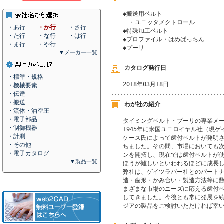
◆搬送用ベルト

　・ユニッタメクトロール

・あ行
・か行
・さ行
◆特殊加工ベルト

・た行
・な行
・は行
◆プロファイル・はめぱっちん

・ま行
・や行
◆プーリ
▼メーカー一覧
カタログ発行日
・標準・規格
2018年03月18日
・機械要素
・伝達
・搬送
わが社の紹介
・流体・油空圧
・電子部品
タイミングベルト・プーリの専業メー
・制御機器
1945年に米国ユニロイヤル社（現ゲ
・計測
ケース氏によって歯付ベルトが発明さ
・その他
ちました。その間、市場においても次
・電子カタログ
ンを開拓し、現在では歯付ベルトが使
▼製品一覧
ほうが難しいといわれるほどに成長し
弊社は、ゲイツラバー社とのパートナ
造・歯形・かみ合い・製造方法等に数
まざまな市場のニーズに応える歯付ベ
してきました。今後とも常に発展を続
ジアの製品をご検討いただければ幸