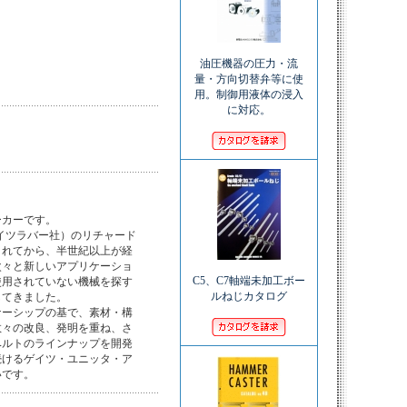
油圧機器の圧力・流
量・方向切替弁等に使
用。制御用液体の浸入
に対応。
カーです。

イツラバー社）のリチャード

れてから、半世紀以上が経

々と新しいアプリケーショ

C5、C7軸端未加工ボー
用されていない機械を探す

ルねじカタログ
てきました。

ーシップの基で、素材・構

々の改良、発明を重ね、さ

ルトのラインナップを開発

けるゲイツ・ユニッタ・ア

いです。