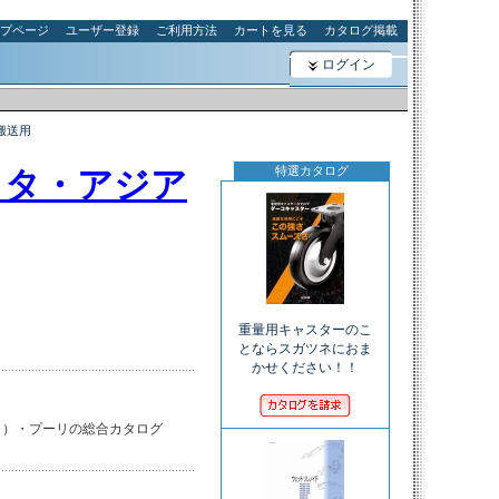
プページ
ユーザー登録
ご利用方法
カートを見る
カタログ掲載
ログイン
搬送用
特選カタログ
ッタ・アジア
重量用キャスターのこ
とならスガツネにおま
かせください！！
）・プーリの総合カタログ
