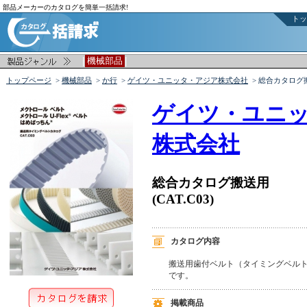
部品メーカーのカタログを簡単一括請求!
トッ
|
|
機械部品
トップページ
>
機械部品
>
か行
>
ゲイツ・ユニッタ・アジア株式会社
> 総合カタログ
ゲイツ・ユニ
株式会社
総合カタログ搬送用
(CAT.C03)
カタログ内容
搬送用歯付ベルト（タイミングベルト
です。
掲載商品