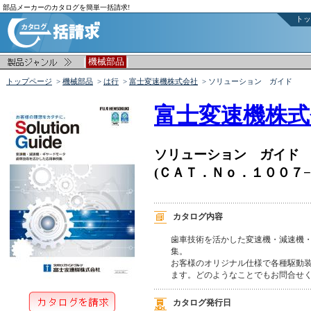
部品メーカーのカタログを簡単一括請求!
トッ
|
|
機械部品
トップページ
>
機械部品
>
は行
>
富士変速機株式会社
> ソリューション ガイド
富士変速機株式
ソリューション ガイド
(ＣＡＴ．Ｎｏ．１００７−
カタログ内容
歯車技術を活かした変速機・減速機・
集。

お客様のオリジナル仕様で各種駆動装
カタログ発行日