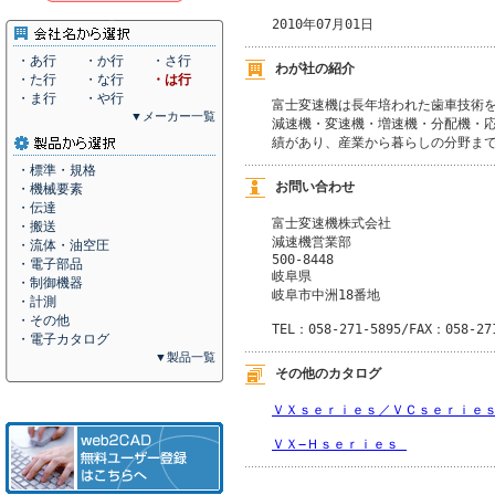
2010年07月01日
・あ行
・か行
・さ行
わが社の紹介
・た行
・な行
・は行
・ま行
・や行
富士変速機は長年培われた歯車技術を
▼メーカー一覧
減速機・変速機・増速機・分配機・応
績があり、産業から暮らしの分野ま
・標準・規格
お問い合わせ
・機械要素
・伝達
富士変速機株式会社
・搬送
減速機営業部
・流体・油空圧
500-8448
・電子部品
岐阜県
・制御機器
岐阜市中洲18番地
・計測
・その他
TEL：058-271-5895/FAX：058-27
・電子カタログ
▼製品一覧
その他のカタログ
ＶＸｓｅｒｉｅｓ／ＶＣｓｅｒｉｅｓ
ＶＸ−Ｈｓｅｒｉｅｓ 