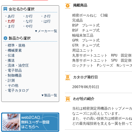
掲載商品
精密ボールねじ　C3級

・あ行
・か行
・さ行
完成品　

・た行
・な行
・は行
BSP　プレート式

・ま行
・や行
BSF　チューブ式

▼メーカー一覧
軸端未加工品

GPR　プレート式

GTR　チューブ式

・標準・規格
周辺ユニット

・機械要素
丸形サポートユニット　RPU　固定側
・伝達
角形サポートユニット　SPU　固定側
・搬送
ロックナット　Pシリーズ　Nシリー
・流体・油空圧
・電子部品
・制御機器
カタログ発行日
・計測
・その他
2007年06月01日
・電子カタログ
▼製品一覧
わが社の紹介
当社は精密測定用機器のトップメーカ
なニーズにお応えしています。

また、その高い技術力は精密ボールね
どの最先端技術を支える一翼を担っ