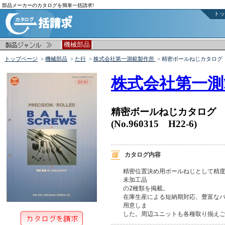
部品メーカーのカタログを簡単一括請求!
トッ
|
|
機械部品
トップページ
>
機械部品
>
た行
>
株式会社第一測範製作所
> 精密ボールねじカタログ
株式会社第一測
精密ボールねじカタログ
(No.960315 H22-6)
カタログ内容
精密位置決め用ボールねじとして精度
未加工品

の2種類を掲載。

在庫生産による短納期対応、豊富なバ
用意しま

した。周辺ユニットも各種取り揃え