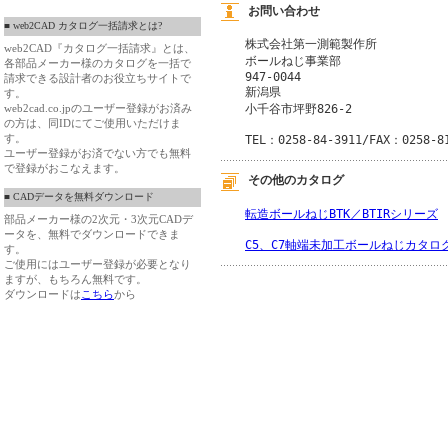
お問い合わせ
■ web2CAD カタログ一括請求とは?
株式会社第一測範製作所
web2CAD『カタログ一括請求』とは、
ボールねじ事業部
各部品メーカー様のカタログを一括で
947-0044
請求できる設計者のお役立ちサイトで
新潟県
す。
web2cad.co.jpのユーザー登録がお済み
小千谷市坪野826-2
の方は、同IDにてご使用いただけま
す。
TEL：0258-84-3911/FAX：0258-8
ユーザー登録がお済でない方でも無料
で登録がおこなえます。
その他のカタログ
■ CADデータを無料ダウンロード
転造ボールねじBTK／BTIRシリーズ
部品メーカー様の2次元・3次元CADデ
ータを、無料でダウンロードできま
C5、C7軸端未加工ボールねじカタロ
す。
ご使用にはユーザー登録が必要となり
ますが、もちろん無料です。
ダウンロードは
こちら
から