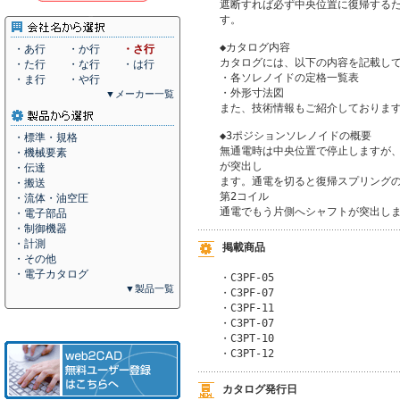
遮断すれば必ず中央位置に復帰するた
す。

◆カタログ内容

・あ行
・か行
・さ行
カタログには、以下の内容を記載して
・た行
・な行
・は行
・各ソレノイドの定格一覧表

・ま行
・や行
・外形寸法図

▼メーカー一覧
また、技術情報もご紹介しております
◆3ポジションソレノイドの概要

・標準・規格
無通電時は中央位置で停止しますが、
・機械要素
が突出し

・伝達
ます。通電を切ると復帰スプリングの
・搬送
第2コイル

・流体・油空圧
通電でもう片側へシャフトが突出し
・電子部品
・制御機器
・計測
掲載商品
・その他
・電子カタログ
・C3PF-05

▼製品一覧
・C3PF-07

・C3PF-11

・C3PT-07

・C3PT-10

・C3PT-12
カタログ発行日