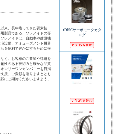
以来、長年培ってきた要素技

τDISCサーボモータカタ
用製品である、ソレノイドの専

ログ
ソレノイドは、自動車や建設機

宅設備、アミューズメント機器

活を便利で豊かにするために根

なく、お客様のご要望や課題を

創性のある技術力と確かな品質

オンリーワンカンパニーを目指

支援、ご愛顧を賜りますととも

戦にご期待くださいますよう、
