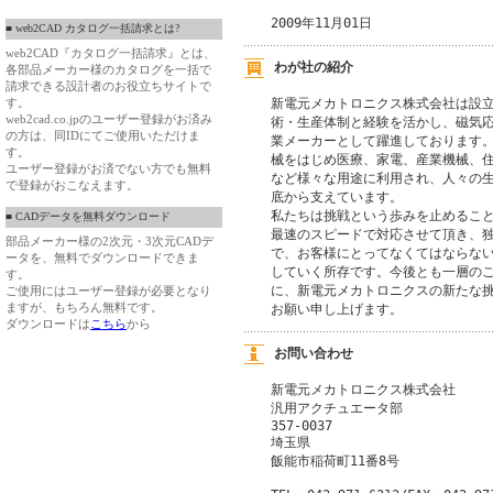
2009年11月01日
■ web2CAD カタログ一括請求とは?
web2CAD『カタログ一括請求』とは、
わが社の紹介
各部品メーカー様のカタログを一括で
請求できる設計者のお役立ちサイトで
す。
新電元メカトロニクス株式会社は設立
web2cad.co.jpのユーザー登録がお済み
術・生産体制と経験を活かし、磁気応
の方は、同IDにてご使用いただけま
業メーカーとして躍進しております。
す。
械をはじめ医療、家電、産業機械、住
ユーザー登録がお済でない方でも無料
など様々な用途に利用され、人々の生
で登録がおこなえます。
底から支えています。

私たちは挑戦という歩みを止めること
■ CADデータを無料ダウンロード
最速のスピードで対応させて頂き、独
部品メーカー様の2次元・3次元CADデ
で、お客様にとってなくてはならない
ータを、無料でダウンロードできま
していく所存です。今後とも一層のご
す。
に、新電元メカトロニクスの新たな挑
ご使用にはユーザー登録が必要となり
ますが、もちろん無料です。
お願い申し上げます。
ダウンロードは
こちら
から
お問い合わせ
新電元メカトロニクス株式会社
汎用アクチュエータ部
357-0037
埼玉県
飯能市稲荷町11番8号