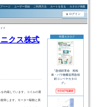
プページ
ユーザー登録
ご利用方法
カートを見る
カタログ掲載
ログイン
ノイド
特選カタログ
ロニクス株式
『急傾斜革命 粉粒
体・バラ物搬送用急傾
斜コンベヤカタロ
グ』
ルを内蔵しています。コイルの選

復帰します。モーター駆動と異
