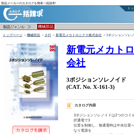
部品メーカーのカタログを簡単一括請求!
トッ
|
|
機械部品
トップページ
>
機械部品
>
さ行
>
新電元メカトロニクス株式会社
> 3ポジションソレ
新電元メカト
会社
3ポジションソレノイド
(CAT. No. X-161-3)
カタログ内容
3ポジションソレノイドは2つのコイ
択通電で3

位置を制御し、無通電時は中央位置へ
なり電源を
