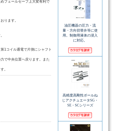
めフェールセーフ上大変有利で

おります。

油圧機器の圧力・流
量・方向切替弁等に使
用。制御用液体の浸入
。

に対応。
第1コイル通電で片側にシャフト

力で中央位置へ戻ります。また

ます。
高精度高剛性ボールね
じアクチュエータSG・
SE・SCシリーズ