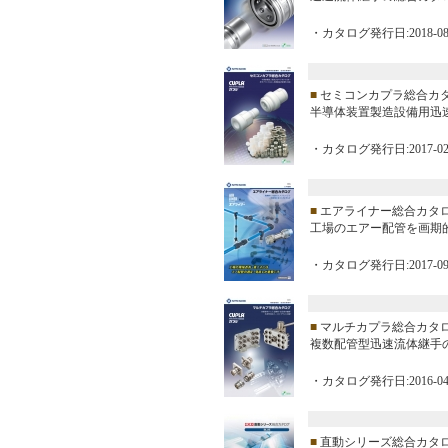
・カタログ発行日:2018-08
■
セミコンカプラ総合カ
半導体装置製造設備用迅
・カタログ発行日:2017-02
■
エアライナー総合カタ
工場のエアー配管を画期
・カタログ発行日:2017-09
■
マルチカプラ総合カタ
複数配管型迅速流体継手
・カタログ発行日:2016-04
■
直動シリーズ総合カタログ