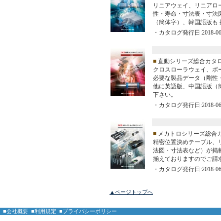
リニアウェイ、リニアロ
性・寿命・寸法表・寸法
（簡体字）、韓国語版も
・カタログ発行日:2018-06
■
直動シリーズ総合カタロ
クロスローラウェイ、ボ
必要な製品データ（剛性
他に英語版、中国語版（
下さい。
・カタログ発行日:2018-06
■
メカトロシリーズ総合
精密位置決めテーブル、
法図・寸法表など）が掲
揃えておりますのでご請
・カタログ発行日:2018-06
▲ページトップへ
■会社概要
■利用規定
■プライバシーポリシー