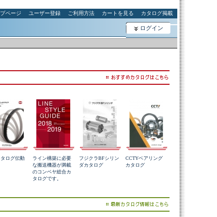
プページ
ユーザー登録
ご利用方法
カートを見る
カタログ掲載
ログイン
カタログ伝動
ライン構築に必要
フジクラBFシリン
CCTYベアリング
な搬送機器が満載
ダカタログ
カタログ
のコンベヤ総合カ
タログです。