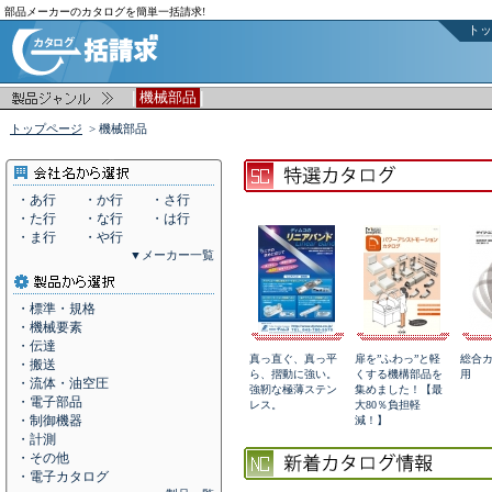
部品メーカーのカタログを簡単一括請求!
トッ
|
|
機械部品
トップページ
> 機械部品
・あ行
・か行
・さ行
・た行
・な行
・は行
・ま行
・や行
▼メーカー一覧
・標準・規格
・機械要素
・伝達
真っ直ぐ、真っ平
扉を”ふわっ”と軽
総合
・搬送
ら、摺動に強い。
くする機構部品を
用
・流体・油空圧
強靭な極薄ステン
集めました！【最
・電子部品
レス。
大80％負担軽
・制御機器
減！】
・計測
・その他
・電子カタログ