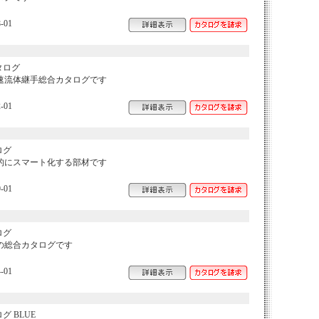
-01
タログ
速流体継手総合カタログです
-01
ログ
的にスマート化する部材です
-01
ログ
の総合カタログです
-01
 BLUE