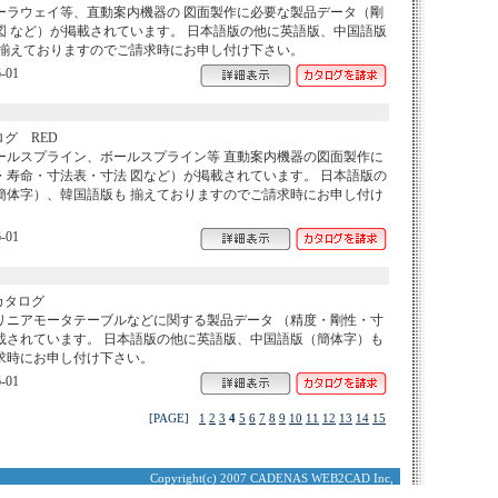
ーラウェイ等、直動案内機器の 図面製作に必要な製品データ（剛
図 など）が掲載されています。 日本語版の他に英語版、中国語版
 揃えておりますのでご請求時にお申し付け下さい。
-01
グ RED
ールスプライン、ボールスプライン等 直動案内機器の図面製作に
・寿命・寸法表・寸法 図など）が掲載されています。 日本語版の
簡体字）、韓国語版も 揃えておりますのでご請求時にお申し付け
-01
カタログ
リニアモータテーブルなどに関する製品データ （精度・剛性・寸
載されています。 日本語版の他に英語版、中国語版（簡体字）も
求時にお申し付け下さい。
-01
[PAGE]
1
2
3
4
5
6
7
8
9
10
11
12
13
14
15
Copyright(c) 2007 CADENAS WEB2CAD Inc,