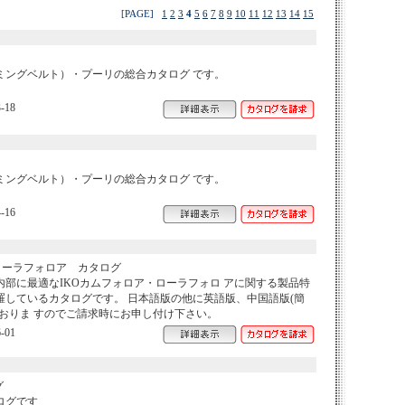
[PAGE]
1
2
3
4
5
6
7
8
9
10
11
12
13
14
15
ミングベルト）・プーリの総合カタログ です。
-18
ミングベルト）・プーリの総合カタログ です。
-16
ローラフォロア カタログ
部に最適なIKOカムフォロア・ローラフォロ アに関する製品特
羅しているカタログです。 日本語版の他に英語版、中国語版(簡
おりま すのでご請求時にお申し付け下さい。
-01
グ
ログです