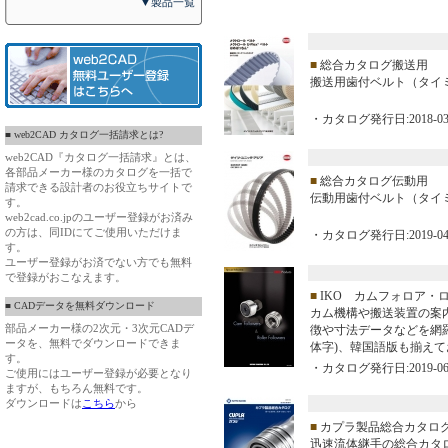
▼製品一覧
■
総合カタログ搬送用
搬送用歯付ベルト（タイ
・カタログ発行日:2018-03
■ web2CAD カタログ一括請求とは?
web2CAD『カタログ一括請求』とは、
各部品メーカー様のカタログを一括で
■
総合カタログ伝動用
請求できる設計者のお役立ちサイトで
伝動用歯付ベルト（タイ
す。
web2cad.co.jpのユーザー登録がお済み
の方は、同IDにてご使用いただけま
・カタログ発行日:2019-04
す。
ユーザー登録がお済でない方でも無料
で登録がおこなえます。
■
IKO カムフォロア・
■ CADデータを無料ダウンロード
カム機構や搬送装置の案内
部品メーカー様の2次元・3次元CADデ
徴や寸法データなどを網
ータを、無料でダウンロードできま
体字)、韓国語版も揃えて
す。
・カタログ発行日:2019-06
ご使用にはユーザー登録が必要となり
ますが、もちろん無料です。
ダウンロードは
こちら
から
■
カプラ製品総合カタロ
迅速流体継手の総合カタ