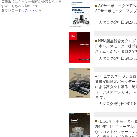
ご使用にはユーザー登録が必要となりま
■
ACサーボモータ MINA
すが、もちろん無料です。
ダウンロードは
こちら
から
ACサーボモータ・アンプ
・カタログ発行日:2020-10
■
NPM製品総合カタログ Vo
日本パルスモーター株式会
ステム）総合カタログで
・カタログ発行日:2016-10
■
τリニアステージカタロ
速度変動測定バックデー
による高タクト動作、絶
リニアステージで す。 
ま す。
・カタログ発行日:2011-04
■
τDISCサーボモータカ
2014年1月リニューア
かつコストパフォーマンス