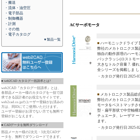
・搬送
・流体・油空圧
・電子部品
・制御機器
・計測
ACサーボモータ
・その他
・電子カタログ
▼製品一覧
■
ハーモニックドライブ 
弊社のメカトロニクス製
独自の動作原理のハーモニッ
バックラッシ(ロストモーショ
大きなトルク容量 7. 優
全シリーズを掲載しま し
・カタログ発行日:2025-03
■ web2CAD カタログ一括請求とは?
web2CAD『カタログ一括請求』とは、
各部品メーカー様のカタログを一括で請
■
メカトロニクス製品総
求できる設計者のお役立ちサイトです。
弊社のメカトロニクス製品
web2cad.co.jpのユーザー登録がお済みの
モータをベストマッチさ
方は、同IDにてご使用いただけます。
型・扁平形状で中空軸構造
ユーザー登録がお済でない方でも無料で
チュエータ、レーザマ 
登録がおこなえます。
ます。
■ CADデータを無料ダウンロード
・カタログ発行日:2025-02
部品メーカー様の2次元・3次元CADデ
ータを、無料でダウンロードできます。