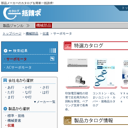
部品メーカーのカタログを簡単一括請求!
トッ
|
|
機械部品
トップページ
>
機械部品
>
伝達
> サーボモータ
・サーボモータ
・
ACサーボモータ
・あ行
・か行
・さ行
・た行
・な行
・は行
印加電圧極性の切
コンストン・ぜん
ＶＸ
・ま行
・や行
替で左右両方向の
まいユニット・カ
／Ｖ
回転を実現。ベア
バー・規格品カタ
ｓ
▼メーカー一覧
リング支持で長寿
ログ
命。
・標準・規格
・機械要素
・伝達