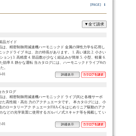
[PAGE]
1
製品ガイド
品は、精密制御用減速機ハーモニックド 金属の弾性力学を応用し
クドライブ ®は、次の特長があります。 1. 高い速比 2. 小さい
ン) 3. 高精度 4. 部品数が少なく組込みが簡単 5. 小型、軽量 6.
れた効率 8. 静かな運転 当カタログには、ハーモニックドライブ®の
 た。
-01
合カタログ
は、精密制御用減速機ハーモニックド ライブ(R)と各種サーボ
せた高性能・高出 力のアクチュエータです。 本カタログには、小
のロータリーアク チュエータFHA-Cをはじめリニア駆動のアク
ーカなどの光学装置に使用するガルバノ式スキャナ等を掲載して い
-01