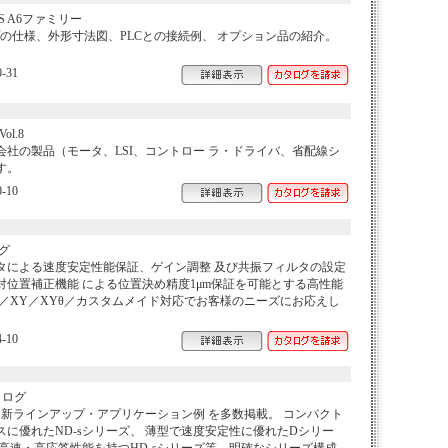
S A6ファミリー
の仕様、外形寸法図、PLCとの接続例、 オプション品の紹介。
-31
l.8
社の製品（モータ、LSI、コントロー ラ・ドライバ、省配線シ
す。
-10
グ
タによる速度安定性能保証、ゲイン調整 及び共振フィルタの設定
対位置補正機能 による位置決め精度1μm保証を可能とする高性能
X／XY／XYθ／カスタムメイド対応でお客様のニーズにお応えし
-10
タログ
ル。新ラインアップ・アプリケーション例 を多数掲載。 コンパクト
に優れたND-sシリーズ、 薄型で速度安定性に優れたDシリー