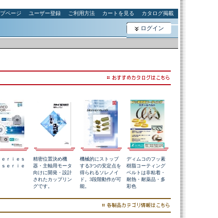
プページ
ユーザー登録
ご利用方法
カートを見る
カタログ掲載
ログイン
ｓｅｒｉｅｓ
精密位置決め機
機械的にストップ
ディムコのフッ素
Ｃｓｅｒｉｅ
器・主軸用モータ
する3つの安定点を
樹脂コーティング
向けに開発・設計
得られるソレノイ
ベルトは非粘着・
されたカップリン
ド。3段階動作が可
耐熱・耐薬品・多
グです。
能。
彩色