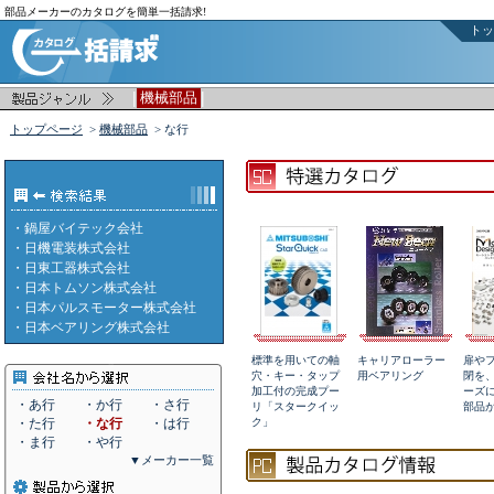
部品メーカーのカタログを簡単一括請求!
トッ
|
|
機械部品
トップページ
>
機械部品
> な行
・
鍋屋バイテック会社
・
日機電装株式会社
・
日東工器株式会社
・
日本トムソン株式会社
・
日本パルスモーター株式会社
・
日本ベアリング株式会社
標準を用いての軸
キャリアローラー
扉や
穴・キー・タップ
用ベアリング
閉を
加工付の完成プー
ーズ
・あ行
・か行
・さ行
リ「スタークイッ
部品
・た行
・な行
・は行
ク」
・ま行
・や行
▼メーカー一覧