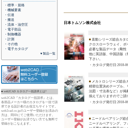
・標準・規格
・機械要素
・伝達
・搬送
日本トムソン株式会社
・流体・油空圧
・電子部品
・制御機器
・計測
■
直動シリーズ総合カタロ
・その他
クロスローラウェイ、ボ
・電子カタログ
必要な製品データ（剛性
▼製品一覧
他に英語版、中国語版（
下さい。
・カタログ発行日:2018-06
■
メカトロシリーズ総合
精密位置決めテーブル、
法図・寸法表など）が掲
■ web2CAD カタログ一括請求とは?
揃えておりますのでご請
web2CAD『カタログ一括請求』とは、
・カタログ発行日:2018-06
各部品メーカー様のカタログを一括で請
求できる設計者のお役立ちサイトです。
web2cad.co.jpのユーザー登録がお済みの
方は、同IDにてご使用いただけます。
■
ニードルベアリング総
ユーザー登録がお済でない方でも無料で
ニードルベアリング、フ
登録がおこなえます。