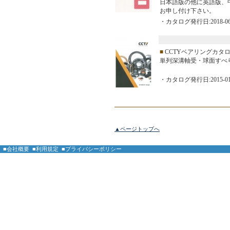
日本語版の他に英語版、
お申し付け下さい。
・カタログ発行日:2018-06
■
CCTYベアリングカタ
単列深溝軸受・球面すべり軸
・カタログ発行日:2015-01
▲ページトップへ
■会社概要
■利用規定
■プライバシーポリシー