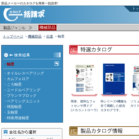
部品メーカーのカタログを簡単一括請求!
トッ
|
|
機械部品
トップページ
>
機械部品
>
伝達
> 軸受
・軸受
・
オイルレスベアリング
・
カムフォロア
・
ころ軸受
・
ニードルベアリング
・
プランマブロック
・
ベアリングユニット
簡単、便利なフォ
IBシリーズ4機種を
ソリ
トセンサ用ドグ
全て掲載した総合
ガイ
・
球面軸受
[メカコントローラ]
カタログです。
・
玉軸受
・
特殊用途軸受