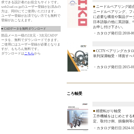
求できる設計者のお役立ちサイトです。
■
ニードルベアリング総
web2cad.co.jpのユーザー登録がお済みの
方は、同IDにてご使用いただけます。
ニードルベアリング、フ
ユーザー登録がお済でない方でも無料で
に必要な構造や製品デー
登録がおこなえます。
日本語版の他に英語版、
お申し付け下さい。
■ CADデータを無料ダウンロード
・カタログ発行日:2018-06
部品メーカー様の2次元・3次元CADデ
ータを、無料でダウンロードできます。
ご使用にはユーザー登録が必要となりま
すが、もちろん無料です。
■
CCTYベアリングカタ
ダウンロードは
こちら
から
単列深溝軸受・球面すべり軸
・カタログ発行日:2015-01
ころ軸受
■
精密転がり軸受
工作機械をはじめとする
定、取付け例、損傷例等
・カタログ発行日:2024-10