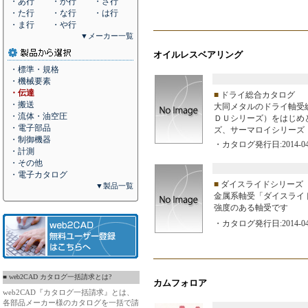
・あ行
・か行
・さ行
・た行
・な行
・は行
・ま行
・や行
▼メーカー一覧
オイルレスベアリング
・標準・規格
・機械要素
・伝達
■
ドライ総合カタログ
・搬送
大同メタルのドライ軸受
・流体・油空圧
ＤＵシリーズ）をはじめ
・電子部品
ズ、サーマロイシリーズ
・制御機器
・カタログ発行日:2014-04
・計測
・その他
・電子カタログ
■
ダイスライドシリーズ
▼製品一覧
金属系軸受「ダイスライ
強度のある軸受です
・カタログ発行日:2014-04
■ web2CAD カタログ一括請求とは?
カムフォロア
web2CAD『カタログ一括請求』とは、
各部品メーカー様のカタログを一括で請