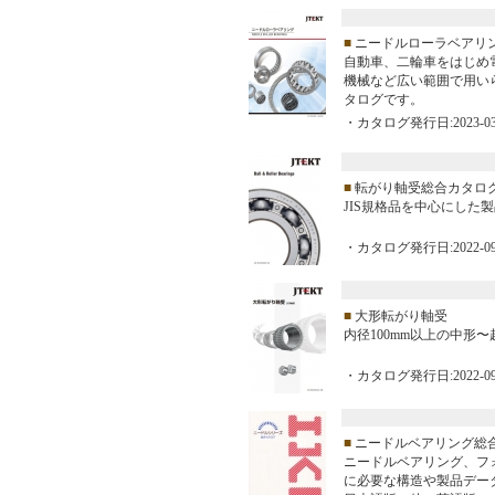
■
ニードルローラベアリ
自動車、二輪車をはじめ
機械など広い範囲で用い
タログです。
・カタログ発行日:2023-03
■
転がり軸受総合カタロ
JIS規格品を中心にした
・カタログ発行日:2022-09
■
大形転がり軸受
内径100mm以上の中形
・カタログ発行日:2022-09
■
ニードルベアリング総
ニードルベアリング、フ
に必要な構造や製品デー