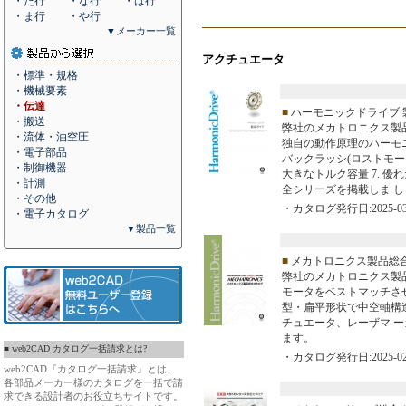
・た行
・な行
・は行
・ま行
・や行
▼メーカー一覧
アクチュエータ
・標準・規格
・機械要素
・伝達
■
ハーモニックドライブ 
・搬送
弊社のメカトロニクス製
・流体・油空圧
独自の動作原理のハーモニッ
・電子部品
バックラッシ(ロストモーショ
・制御機器
大きなトルク容量 7. 優
・計測
全シリーズを掲載しま し
・その他
・カタログ発行日:2025-03
・電子カタログ
▼製品一覧
■
メカトロニクス製品総
弊社のメカトロニクス製品
モータをベストマッチさ
型・扁平形状で中空軸構造
チュエータ、レーザマ 
ます。
■ web2CAD カタログ一括請求とは?
・カタログ発行日:2025-02
web2CAD『カタログ一括請求』とは、
各部品メーカー様のカタログを一括で請
求できる設計者のお役立ちサイトです。