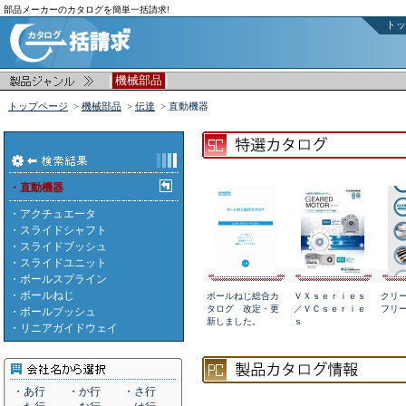
部品メーカーのカタログを簡単一括請求!
トッ
|
|
機械部品
トップページ
>
機械部品
>
伝達
> 直動機器
・直動機器
・
アクチュエータ
・
スライドシャフト
・
スライドブッシュ
・
スライドユニット
・
ボールスプライン
・
ボールねじ
ボールねじ総合カ
ＶＸｓｅｒｉｅｓ
クリ
タログ 改定・更
／ＶＣｓｅｒｉｅ
フリ
・
ボールブッシュ
新しました。
ｓ
・
リニアガイドウェイ
・あ行
・か行
・さ行