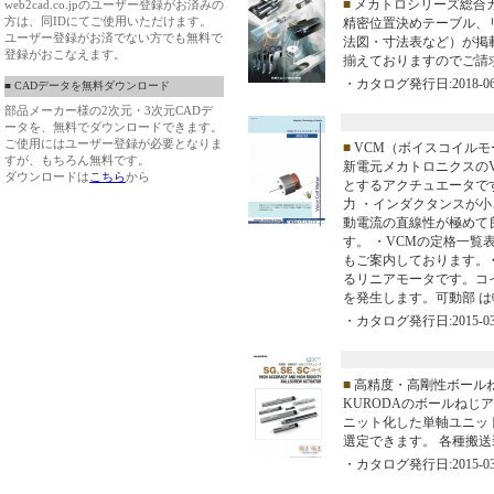
■
メカトロシリーズ総合
web2cad.co.jpのユーザー登録がお済みの
方は、同IDにてご使用いただけます。
精密位置決めテーブル、
ユーザー登録がお済でない方でも無料で
法図・寸法表など）が掲
登録がおこなえます。
揃えておりますのでご請
・カタログ発行日:2018-06
■ CADデータを無料ダウンロード
部品メーカー様の2次元・3次元CADデ
ータを、無料でダウンロードできます。
ご使用にはユーザー登録が必要となりま
■
VCM（ボイスコイルモ
すが、もちろん無料です。
新電元メカトロニクスの
ダウンロードは
こちら
から
とするアクチュエータで
力 ・インダクタンスが小
動電流の直線性が極めて
す。 ・VCMの定格一覧
もご案内しております。 
るリニアモータです。コ
を発生します。可動部 
・カタログ発行日:2015-03
■
高精度・高剛性ボール
KURODAのボールねじ
ニット化した単軸ユニッ
選定できます。 各種搬
・カタログ発行日:2015-03