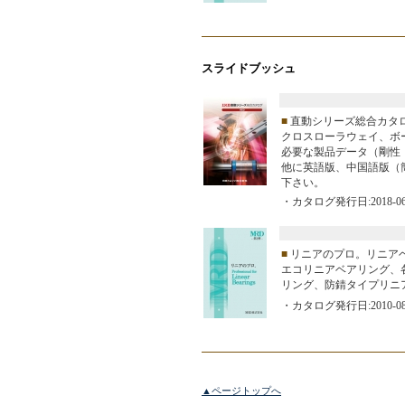
スライドブッシュ
■
直動シリーズ総合カタロ
クロスローラウェイ、ボ
必要な製品データ（剛性
他に英語版、中国語版（
下さい。
・カタログ発行日:2018-06
■
リニアのプロ。リニア
エコリニアベアリング、
リング、防錆タイプリニ
・カタログ発行日:2010-08
▲ページトップへ