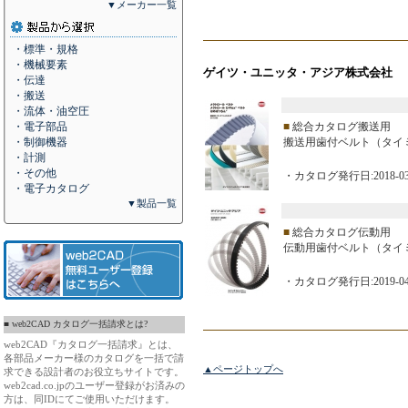
▼メーカー一覧
・標準・規格
・機械要素
ゲイツ・ユニッタ・アジア株式会社
・伝達
・搬送
・流体・油空圧
・電子部品
■
総合カタログ搬送用
・制御機器
搬送用歯付ベルト（タイ
・計測
・その他
・カタログ発行日:2018-03
・電子カタログ
▼製品一覧
■
総合カタログ伝動用
伝動用歯付ベルト（タイ
・カタログ発行日:2019-04
■ web2CAD カタログ一括請求とは?
web2CAD『カタログ一括請求』とは、
各部品メーカー様のカタログを一括で請
▲ページトップへ
求できる設計者のお役立ちサイトです。
web2cad.co.jpのユーザー登録がお済みの
方は、同IDにてご使用いただけます。