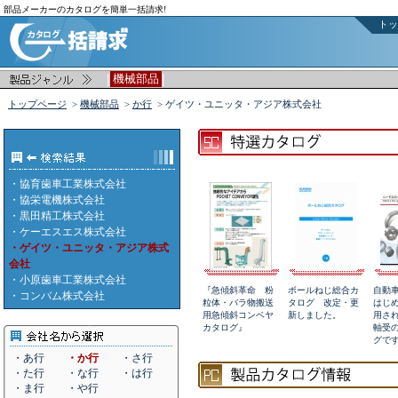
部品メーカーのカタログを簡単一括請求!
トッ
|
|
機械部品
トップページ
>
機械部品
>
か行
> ゲイツ・ユニッタ・アジア株式会社
・
協育歯車工業株式会社
・
協栄電機株式会社
・
黒田精工株式会社
・
ケーエスエス株式会社
・ゲイツ・ユニッタ・アジア株式
会社
・
小原歯車工業株式会社
『急傾斜革命 粉
ボールねじ総合カ
自動
・
コンバム株式会社
粒体・バラ物搬送
タログ 改定・更
はじ
用急傾斜コンベヤ
新しました。
用さ
カタログ』
軸受
グで
・あ行
・か行
・さ行
・た行
・な行
・は行
・ま行
・や行