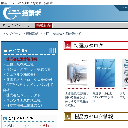
部品メーカーのカタログを簡単一括請求!
トッ
|
|
機械部品
トップページ
>
機械部品
>
さ行
> 株式会社酒井製作所
・株式会社酒井製作所
・
三機工業株式会社
・
サンコースプリング株式会社
・
シュマルツ株式会社
・
新電元メカトロニクス株式会社
・
CCTYベアリングジャパン株式
会社
工作機械の主軸に
転造ボールねじ
クリ
・
株式会社ジェイテクト
用いる軸受をはじ
BTK／BTIRシリー
フリ
・
スガツネ工業株式会社
めとする高精度品
ズ
・
住友重機械工業株式会社
を収録。
・あ行
・か行
・さ行