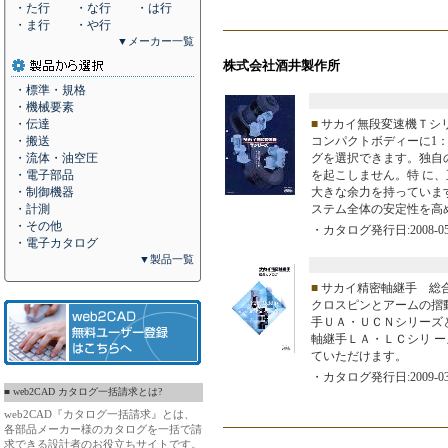
・た行
・な行
・は行
・ま行
・や行
▼メーカー一覧
株式会社酒井製作所
・標準・規格
・機械要素
・伝達
■
サカイ無段変速機Ｔシ
・搬送
コンパクトボディーに1：
・流体・油空圧
グを選択できます。独自
・電子部品
を起こしません。特 に
・制御機器
大きな余力を持っていま
・計測
ステム全体の安定性を高
・その他
・カタログ発行日:2008-05
・電子カタログ
▼製品一覧
■
サカイ精密軸継手 総合カ
クロスピンとアームの摺
手ＵＡ・ＵＣＮシリーズ
軸継手ＬＡ・ＬＣシリ 
ていただけます。
・カタログ発行日:2009-03
■ web2CAD カタログ一括請求とは?
web2CAD『カタログ一括請求』とは、
各部品メーカー様のカタログを一括で請
求できる設計者のお役立ちサイトです。