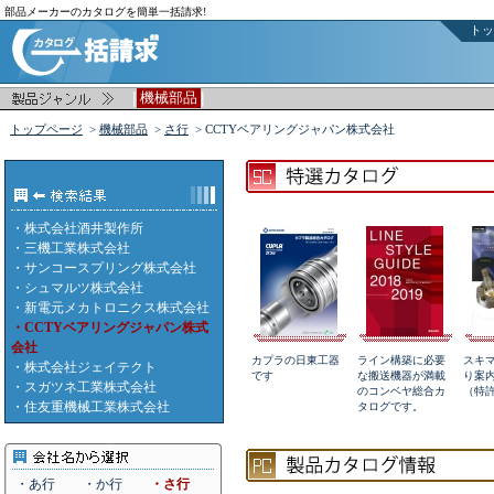
部品メーカーのカタログを簡単一括請求!
トッ
|
|
機械部品
トップページ
>
機械部品
>
さ行
> CCTYベアリングジャパン株式会社
・
株式会社酒井製作所
・
三機工業株式会社
・
サンコースプリング株式会社
・
シュマルツ株式会社
・
新電元メカトロニクス株式会社
・CCTYベアリングジャパン株式
会社
カプラの日東工器
ライン構築に必要
スキ
・
株式会社ジェイテクト
です
な搬送機器が満載
り案
・
スガツネ工業株式会社
のコンベヤ総合カ
（特
・
住友重機械工業株式会社
タログです。
・あ行
・か行
・さ行