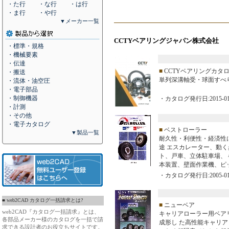
・た行
・な行
・は行
・ま行
・や行
▼メーカー一覧
CCTYベアリングジャパン株式会社
・標準・規格
・機械要素
・伝達
■
CCTYベアリングカタ
・搬送
単列深溝軸受・球面すべり軸
・流体・油空圧
・電子部品
・制御機器
・カタログ発行日:2015-01
・計測
・その他
・電子カタログ
■
ベストローラー
▼製品一覧
耐久性・利便性・経済性
途 エスカレーター、動
ト、戸車、立体駐車場、
本装置、壁面作業機、ピ
・カタログ発行日:2005-01
■ web2CAD カタログ一括請求とは?
■
ニューベア
web2CAD『カタログ一括請求』とは、
キャリアローラー用ベア
各部品メーカー様のカタログを一括で請
成形し た高性能キャリ
求できる設計者のお役立ちサイトです。