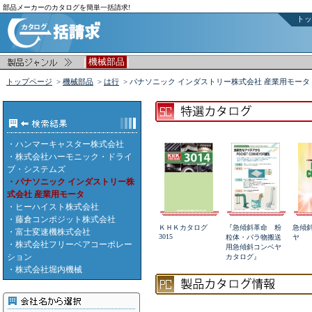
部品メーカーのカタログを簡単一括請求!
トッ
|
|
機械部品
トップページ
>
機械部品
>
は行
> パナソニック インダストリー株式会社 産業用モータ
・
ハンマーキャスター株式会社
・
株式会社ハーモニック・ドライ
ブ・システムズ
・パナソニック インダストリー株
式会社 産業用モータ
・
ヒーハイスト株式会社
・
藤倉コンポジット株式会社
ＫＨＫカタログ
『急傾斜革命 粉
急傾
・
富士変速機株式会社
3015
粒体・バラ物搬送
ヤ
・
株式会社フリーベアコーポレー
用急傾斜コンベヤ
ション
カタログ』
・
株式会社堀内機械