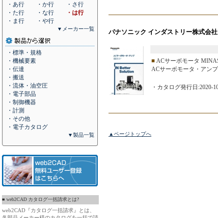
・あ行
・か行
・さ行
・た行
・な行
・は行
・ま行
・や行
▼メーカー一覧
パナソニック インダストリー株式会社
・標準・規格
・機械要素
■
ACサーボモータ MINA
・伝達
ACサーボモータ・アンプ
・搬送
・流体・油空圧
・カタログ発行日:2020-10
・電子部品
・制御機器
・計測
・その他
・電子カタログ
▲ページトップへ
▼製品一覧
■ web2CAD カタログ一括請求とは?
web2CAD『カタログ一括請求』とは、
各部品メーカー様のカタログを一括で請