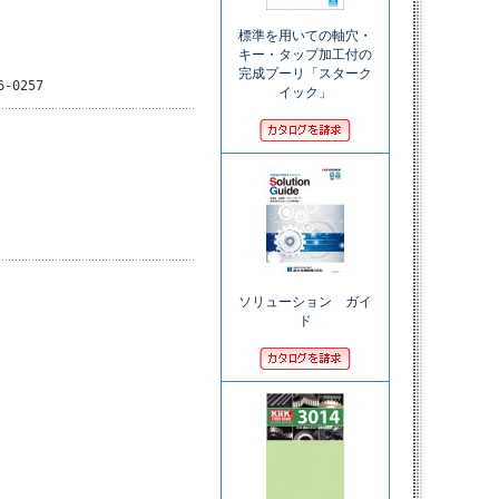
標準を用いての軸穴・
キー・タップ加工付の
完成プーリ「スターク
6-0257
イック」
ソリューション ガイ
ド