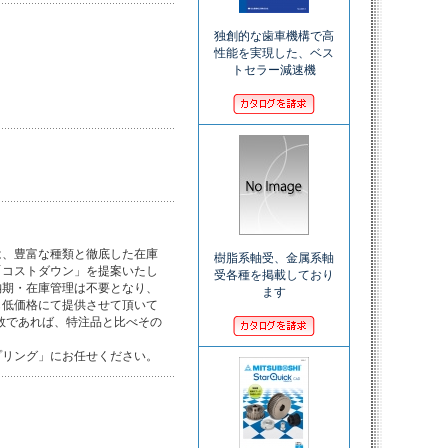
独創的な歯車機構で高
性能を実現した、ベス
トセラー減速機
、豊富な種類と徹底した在庫

樹脂系軸受、金属系軸
コストダウン」を提案いたし

受各種を掲載しており
期・在庫管理は不要となり、

ます
低価格にて提供させて頂いて

数であれば、特注品と比べその

プリング」にお任せください。