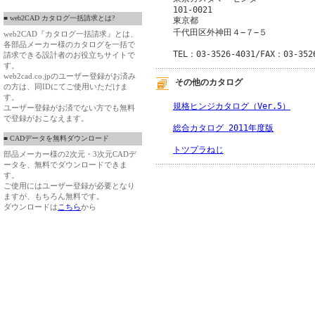
101-0021
■ web2CAD カタログ一括請求とは?
東京都
千代田区外神田４−７−５
web2CAD『カタログ一括請求』とは、
各部品メーカー様のカタログを一括で
TEL：03-3526-4031/FAX：03-352
請求できる設計者のお役立ちサイトで
す。
web2cad.co.jpのユーザー登録がお済み
その他のカタログ
の方は、同IDにてご使用いただけま
す。
規格ヒンジカタログ（Ver.5）
ユーザー登録がお済でない方でも無料
で登録がおこなえます。
総合カタログ 2011年度版
■ CADデータを無料ダウンロード
トツプラねじ
部品メーカー様の2次元・3次元CADデ
ータを、無料でダウンロードできま
す。
ご使用にはユーザー登録が必要となり
ますが、もちろん無料です。
ダウンロードは
こちら
から