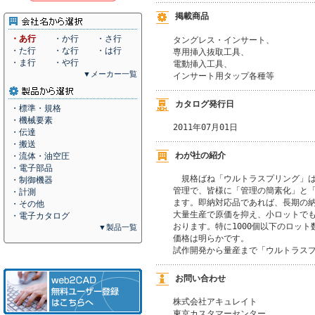
掲載商品
・あ行
・か行
・さ行
タングレス・インサート、

・た行
・な行
・は行
専用挿入抜取工具、

・ま行
・や行
電動挿入工具、

▼メーカー一覧
インサート用タップ各種等
カタログ発行日
・標準・規格
・機械要素
2011年07月01日
・伝達
・搬送
わが社の紹介
・流体・油空圧
・電子部品
　規格ばね「ウルトラスプリング」は
・制御機器
管理で、皆様に「管理の簡素化」と「
・計測
ます。即納対応品であれば、長期の納
・その他
大量生産で原価を抑え、小ロットでも
・電子カタログ
おります。特に1000個以下のロット
▼製品一覧
価格は明らかです。

試作開発から量産まで「ウルトラス
お問い合わせ
株式会社アキュレイト
東京カスタマーセンター