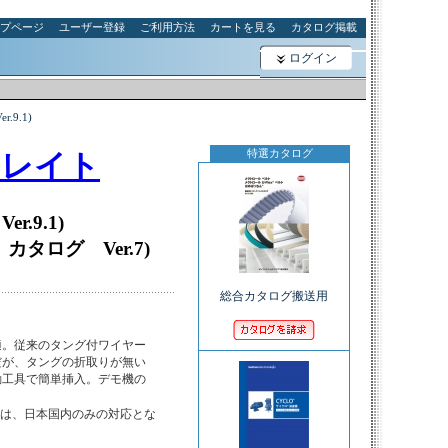
プページ
ユーザー登録
ご利用方法
カートを見る
カタログ掲載
ログイン
9.1)
特選カタログ
ュレイト
.9.1)
タログ Ver.7)
総合カタログ搬送用
。従来のタング付ワイヤー

が、タングの折取りが無い

工具で簡単挿入。デモ機の

は、日本国内のみの対応とな
