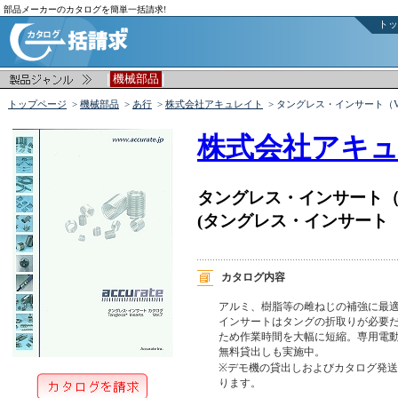
部品メーカーのカタログを簡単一括請求!
トッ
|
|
機械部品
トップページ
>
機械部品
>
あ行
>
株式会社アキュレイト
> タングレス・インサート（Ver.
株式会社アキ
タングレス・インサート（Ver
(タングレス・インサート カ
カタログ内容
アルミ、樹脂等の雌ねじの補強に最適
インサートはタングの折取りが必要だ
ため作業時間を大幅に短縮。専用電動
無料貸出しも実施中。

※デモ機の貸出しおよびカタログ発送
ります。