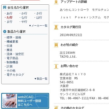
アップデートの詳細
あつかんコントローラ　モデルチェン
・あ行
・か行
・さ行
Ｊｕｓｔ　Ｐｏｗｅｒシステム　モ
・た行
・な行
・は行
・ま行
・や行
▼メーカー一覧
カタログ発行日
2013年09月21日
・標準・規格
・機械要素
わが社の紹介
・伝達
・搬送
設立1934年

・流体・油空圧
・電子部品
・制御機器
お問い合わせ
・計測
・その他
株式会社ＴＡＩＹＯ
・電子カタログ
営業本部　MS
▼製品一覧
541-0051
大阪府
大阪市中央区備後町2-6-8
サンライズビル12F
TEL：06-4967-1112/FAX：06-496
その他のカタログ