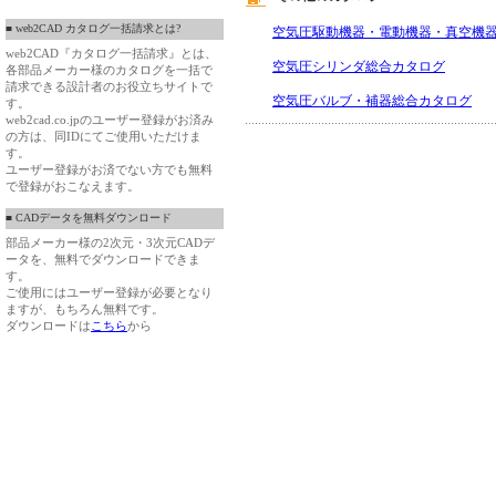
■ web2CAD カタログ一括請求とは?
空気圧駆動機器・電動機器・真空機
web2CAD『カタログ一括請求』とは、
空気圧シリンダ総合カタログ
各部品メーカー様のカタログを一括で
請求できる設計者のお役立ちサイトで
空気圧バルブ・補器総合カタログ
す。
web2cad.co.jpのユーザー登録がお済み
の方は、同IDにてご使用いただけま
す。
ユーザー登録がお済でない方でも無料
で登録がおこなえます。
■ CADデータを無料ダウンロード
部品メーカー様の2次元・3次元CADデ
ータを、無料でダウンロードできま
す。
ご使用にはユーザー登録が必要となり
ますが、もちろん無料です。
ダウンロードは
こちら
から