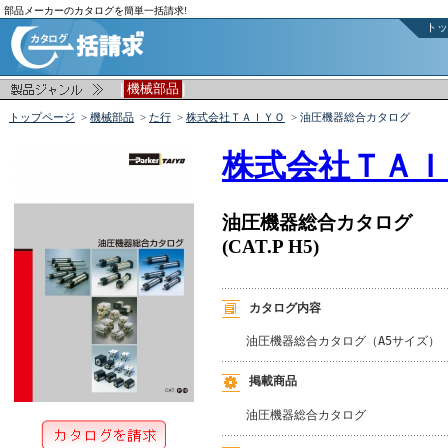
部品メーカーのカタログを簡単一括請求!
トッ
|
|
機械部品
トップページ
>
機械部品
>
た行
>
株式会社ＴＡＩＹＯ
> 油圧機器総合カタログ
株式会社ＴＡＩ
油圧機器総合カタログ
(CAT.P H5)
カタログ内容
油圧機器総合カタログ（A5サイズ）
掲載商品
油圧機器総合カタログ