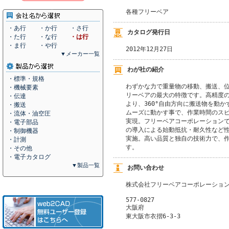
各種フリーベア
・あ行
・か行
・さ行
カタログ発行日
・た行
・な行
・は行
・ま行
・や行
2012年12月27日
▼メーカー一覧
わが社の紹介
・標準・規格
わずかな力で重量物の移動、搬送、位
・機械要素
リーベアの最大の特徴です。高精度の
・伝達
より、360°自由方向に搬送物を動か
・搬送
ムーズに動かす事で、作業時間のスピ
・流体・油空圧
実現。フリーベアコーポレーションで
・電子部品
の導入による始動抵抗・耐久性など性
・制御機器
実施。高い品質と独自の技術力で、作
・計測
す。
・その他
・電子カタログ
▼製品一覧
お問い合わせ
株式会社フリーベアコーポレーショ
577-0827
大阪府
東大阪市衣摺6-3-3