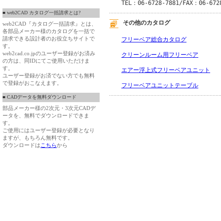
TEL：06-6728-7881/FAX：06-672
■ web2CAD カタログ一括請求とは?
その他のカタログ
web2CAD『カタログ一括請求』とは、
各部品メーカー様のカタログを一括で
請求できる設計者のお役立ちサイトで
フリーベア総合カタログ
す。
web2cad.co.jpのユーザー登録がお済み
クリーンルーム用フリーベア
の方は、同IDにてご使用いただけま
す。
エアー浮上式フリーベアユニット
ユーザー登録がお済でない方でも無料
で登録がおこなえます。
フリーベアユニットテーブル
■ CADデータを無料ダウンロード
部品メーカー様の2次元・3次元CADデ
ータを、無料でダウンロードできま
す。
ご使用にはユーザー登録が必要となり
ますが、もちろん無料です。
ダウンロードは
こちら
から