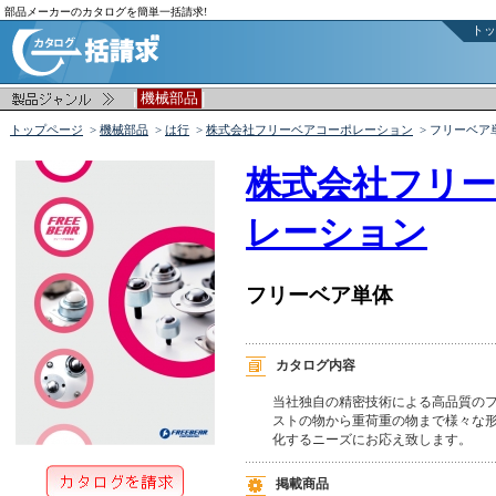
部品メーカーのカタログを簡単一括請求!
トッ
|
|
機械部品
トップページ
>
機械部品
>
は行
>
株式会社フリーベアコーポレーション
> フリーベア
株式会社フリ
レーション
フリーベア単体
カタログ内容
当社独自の精密技術による高品質のフ
ストの物から重荷重の物まで様々な形
化するニーズにお応え致します。
掲載商品