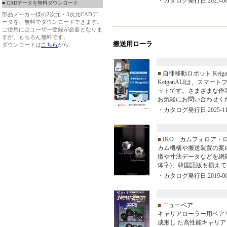
・カタログ発行日:2025-08
■ CADデータを無料ダウンロード
部品メーカー様の2次元・3次元CADデ
ータを、無料でダウンロードできます。
ご使用にはユーザー登録が必要となりま
すが、もちろん無料です。
搬送用ローラ
ダウンロードは
こちら
から
■
自律移動ロボット Keigan
KeiganALIは、ス
ットです。さまざまな作
お気軽にお問い合わせく
・カタログ発行日:2025-11
■
IKO カムフォロア・
カム機構や搬送装置の案
徴や寸法データなどを網
体字)、韓国語版も揃え
・カタログ発行日:2019-06
■
ニューベア
キャリアローラー用ベア
成形し た高性能キャリ