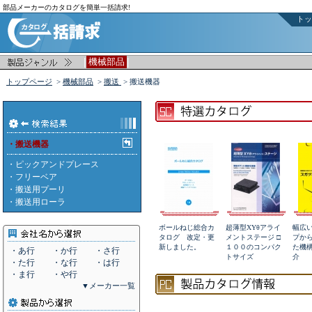
部品メーカーのカタログを簡単一括請求!
トッ
|
|
機械部品
トップページ
>
機械部品
>
搬送
> 搬送機器
・搬送機器
・
ピックアンドプレース
・
フリーベア
・
搬送用プーリ
・
搬送用ローラ
ボールねじ総合カ
超薄型XYθアライ
幅広
タログ 改定・更
メントステージ □
プか
新しました。
１００のコンパク
た機
・あ行
・か行
・さ行
トサイズ
介
・た行
・な行
・は行
・ま行
・や行
▼メーカー一覧