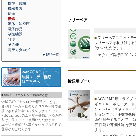
・標準・規格
・機械要素
・伝達
・搬送
フリーベア
・流体・油空圧
・電子部品
・制御機器
■
フリーベアユニットテ
・計測
フリーベアを取り付ける
・その他
使いいただけます。
・電子カタログ
▼製品一覧
・カタログ発行日:2012-12
搬送用プーリ
■ web2CAD カタログ一括請求とは?
■
AGV AMR用ドライブソリ
web2CAD『カタログ一括請求』とは、
ギヤ＋サーボモータ＋ド
各部品メーカー様のカタログを一括で請
ン smartrisはギヤ
求できる設計者のお役立ちサイトです。
ションです。 住友重機械
web2cad.co.jpのユーザー登録がお済みの
術が 融合することで、 新
方は、同IDにてご使用いただけます。
ユーザー登録がお済でない方でも無料で
行 性能や可搬性能 を実
登録がおこなえます。
ま す。