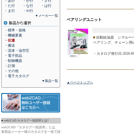
・あ行
・か行
・さ行
・た行
・な行
・は行
・ま行
・や行
▼メーカー一覧
ベアリングユニット
・標準・規格
・機械要素
■
自動給油器 シマルー
・伝達
ベアリング、チェーン用
・搬送
・流体・油空圧
・カタログ発行日:2020-06
・電子部品
・制御機器
・計測
・その他
・電子カタログ
▼製品一覧
▲ページトップへ
■ web2CAD カタログ一括請求とは?
web2CAD『カタログ一括請求』とは、
各部品メーカー様のカタログを一括で請