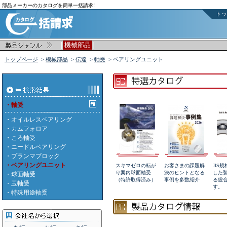
部品メーカーのカタログを簡単一括請求!
トッ
|
|
機械部品
トップページ
>
機械部品
>
伝達
>
軸受
> ベアリングユニット
・軸受
・
オイルレスベアリング
・
カムフォロア
・
ころ軸受
・
ニードルベアリング
・
プランマブロック
・ベアリングユニット
スキマゼロの転が
お客さまの課題解
JIS
り案内球面軸受
決のヒントとなる
した
・
球面軸受
（特許取得済み）
事例を多数紹介
る総
・
玉軸受
す。
・
特殊用途軸受