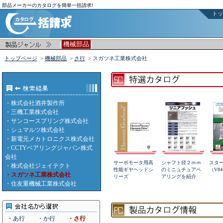
部品メーカーのカタログを簡単一括請求!
トッ
|
|
機械部品
トップページ
>
機械部品
>
さ行
> スガツネ工業株式会社
・
株式会社酒井製作所
・
三機工業株式会社
・
サンコースプリング株式会社
・
シュマルツ株式会社
・
新電元メカトロニクス株式会社
・
CCTYベアリングジャパン株式
会社
サーボモータ用高
シャフト径２ｍｍ
スタ
・
株式会社ジェイテクト
性能ギヤヘッドシ
のミニュチュアベ
（V84
・スガツネ工業株式会社
リーズ
アリングを紹介
・
住友重機械工業株式会社
・あ行
・か行
・さ行