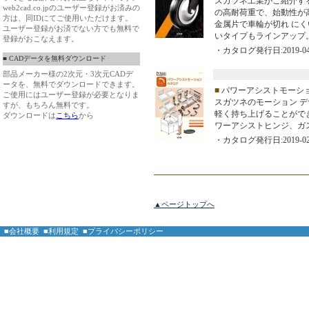
スガツネ工業がご紹介する
web2cad.co.jpのユーザー登録がお済みの
の高耐荷重で、始動性が
方は、同IDにてご使用いただけます。
金属片で車輪が切れ に
ユーザー登録がお済でない方でも無料で
いタイプもラインアップ
登録がおこなえます。
・カタログ発行日:2019-04
■ CADデータを無料ダウンロード
部品メーカー様の2次元・3次元CADデ
ータを、無料でダウンロードできます。
■
パワーアシストモーシ
ご使用にはユーザー登録が必要となりま
スガツネのモーション 
すが、もちろん無料です。
軽く持ち上げることがで
ダウンロードは
こちら
から
ワーアシストヒンジ、ガ
・カタログ発行日:2019-02
▲ページトップへ
■会社概要
■利用規定
■プライバシーポリシー