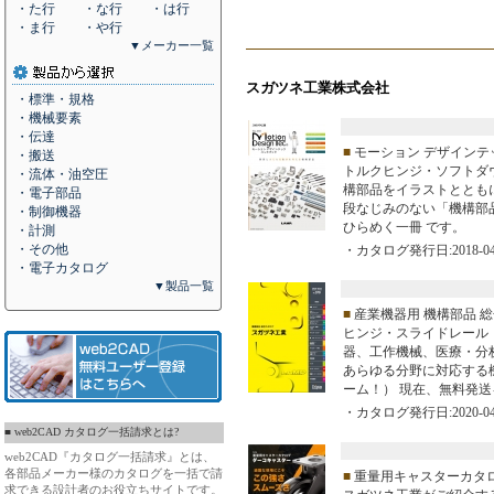
・た行
・な行
・は行
・ま行
・や行
▼メーカー一覧
スガツネ工業株式会社
・標準・規格
・機械要素
・伝達
■
モーション デザインテ
・搬送
トルクヒンジ・ソフトダ
・流体・油空圧
構部品をイラストとともに
・電子部品
段なじみのない「機構部
・制御機器
ひらめく一冊 です。
・計測
・その他
・カタログ発行日:2018-04
・電子カタログ
▼製品一覧
■
産業機器用 機構部品 
ヒンジ・スライドレール
器、工作機械、医療・分
あらゆる分野に対応する機
ーム！） 現在、無料発
・カタログ発行日:2020-04
■ web2CAD カタログ一括請求とは?
web2CAD『カタログ一括請求』とは、
各部品メーカー様のカタログを一括で請
■
重量用キャスターカタ
求できる設計者のお役立ちサイトです。