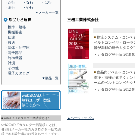
・た行
・な行
・は行
・ま行
・や行
▼メーカー一覧
三機工業株式会社
・標準・規格
・機械要素
・伝達
■
物流システム・コンベ
・搬送
ベルトコンベヤ・ローラ
・流体・油空圧
器が満載の総合カタログ
・電子部品
・カタログ発行日:2018-05
・制御機器
・計測
・その他
■
食品向けベルトコンベヤ K
・電子カタログ
洗浄・清掃が素早くカン
▼製品一覧
ームのベルトコンベヤシ
・カタログ発行日:2012-04
▲ページトップへ
■ web2CAD カタログ一括請求とは?
web2CAD『カタログ一括請求』とは、
各部品メーカー様のカタログを一括で請
求できる設計者のお役立ちサイトです。