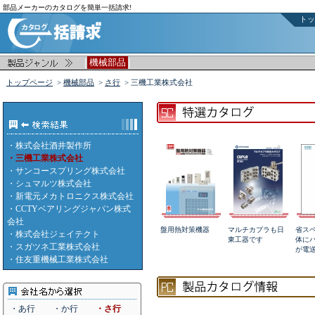
部品メーカーのカタログを簡単一括請求!
トッ
|
|
機械部品
トップページ
>
機械部品
>
さ行
> 三機工業株式会社
・
株式会社酒井製作所
・三機工業株式会社
・
サンコースプリング株式会社
・
シュマルツ株式会社
・
新電元メカトロニクス株式会社
・
CCTYベアリングジャパン株式
会社
盤用熱対策機器
マルチカプラも日
省ス
・
株式会社ジェイテクト
東工器です
体に
・
スガツネ工業株式会社
が電
・
住友重機械工業株式会社
・あ行
・か行
・さ行