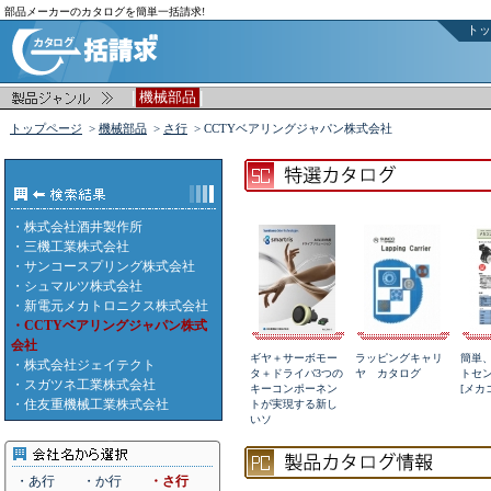
部品メーカーのカタログを簡単一括請求!
トッ
|
|
機械部品
トップページ
>
機械部品
>
さ行
> CCTYベアリングジャパン株式会社
・
株式会社酒井製作所
・
三機工業株式会社
・
サンコースプリング株式会社
・
シュマルツ株式会社
・
新電元メカトロニクス株式会社
・CCTYベアリングジャパン株式
会社
ギヤ＋サーボモー
ラッピングキャリ
簡単
・
株式会社ジェイテクト
タ＋ドライバ3つの
ヤ カタログ
トセ
・
スガツネ工業株式会社
キーコンポーネン
[メカ
・
住友重機械工業株式会社
トが実現する新し
いソ
・あ行
・か行
・さ行