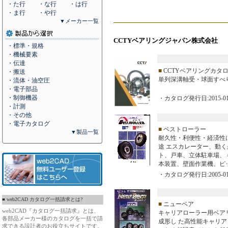
・た行
・な行
・は行
・ま行
・や行
▼メーカー一覧
CCTYベアリングジャパン株式会社
・標準・規格
・機械要素
・伝達
■
CCTYベアリングカタ
・搬送
単列深溝軸受・球面すべり軸
・流体・油空圧
・電子部品
・制御機器
・カタログ発行日:2015-01
・計測
・その他
・電子カタログ
■
ベストローラー
▼製品一覧
耐久性・利便性・経済性
途 エスカレーター、動
ト、戸車、立体駐車場、
本装置、壁面作業機、ピ
・カタログ発行日:2005-01
■ web2CAD カタログ一括請求とは?
■
ニューベア
web2CAD『カタログ一括請求』とは、
キャリアローラー用ベア
各部品メーカー様のカタログを一括で請
成形し た高性能キャリ
求できる設計者のお役立ちサイトです。