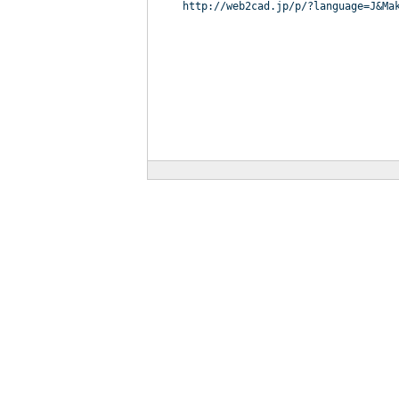
http://web2cad.jp/p/?language=J&Ma