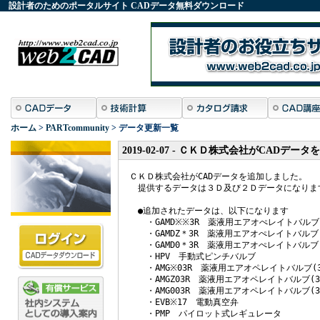
設計者のためのポータルサイト
CADデータ
無料ダウンロード
ホーム
>
PARTcommunity
> データ更新一覧
2019-02-07 - ＣＫＤ株式会社がCADデ
ＣＫＤ株式会社がCADデータを追加しました。

　提供するデータは３Ｄ及び２Ｄデータになります
　●追加されたデータは、以下になります

　　・GAMD※※3R　薬液用エアオぺレイトバルブ
　　・GAMDZ＊3R　薬液用エアオぺレイトバルブ
　　・GAMD0＊3R　薬液用エアオぺレイトバルブ
　　・HPV　手動式ピンチバルブ

　　・AMG※03R　薬液用エアオペレイトバルブ(3
　　・AMGZ03R　薬液用エアオペレイトバルブ(3
　　・AMG003R　薬液用エアオペレイトバルブ(3
　　・EVB※17　電動真空弁

　　・PMP　パイロット式レギュレータ
