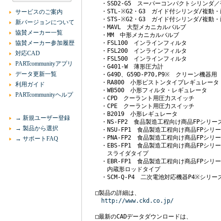
　　・SSD2-G5　スーパーコンパクトシリンダ
　　・STL-※G2・G3　ガイド付シリンダ/複動
サービスのご案内
　　・STS-※G2・G3　ガイド付シリンダ/複動
新バージョンについて
　　・MAVL　大型メカニカルバルブ

協賛メーカー一覧
　　・MM　中形メカニカルバルブ

協賛メーカー参加履歴
　　・FSL100　インラインフィルタ

　　・FSL200　インラインフィルタ

対応CAD
　　・FSL500　インラインフィルタ

PARTcommunityアプリ
　　・G401-W　薄形圧力計

データ更新一覧
　　・G49D、G59D‐P70,P9※　クリーン機器用
　　・RA800　小形ピストンタイプレギュレータ

利用ガイド
　　・WB500　小形フィルタ・レギュレータ

PARTcommunityヘルプ
　　・CPD　クーラント用圧力スイッチ

　　・CPE　クーラント用圧力スイッチ

　　・B2019　小形レギュレータ

→ 新規ユーザー登録
　　・NS-FP2　食品製造工程向け商品FPシリー
→ 製品から選択
　　・NSU-FP1　食品製造工程向け商品FPシリ
　　・PNA-FP2　食品製造工程向け商品FPシリ
→ サポートFAQ
　　・EBS-FP1　食品製造工程向け商品FPシリ
　　　スライダタイプ

　　・EBR-FP1　食品製造工程向け商品FPシリ
　　　内蔵形ロッドタイプ

　　・SCM-Q-P4　二次電池対応機器P4※シリ
　□製品の詳細は、

http://www.ckd.co.jp/
　□最新のCADデータダウンロードは、
