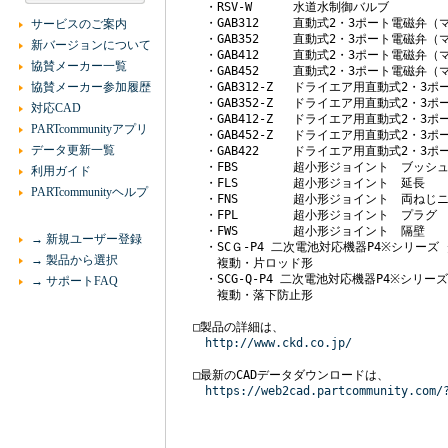
　　・RSV-W 	水道水制御バルブ

　　・GAB312	直動式2・3ポート電磁弁（マルチレックスバルブ）

サービスのご案内
　　・GAB352	直動式2・3ポート電磁弁（マルチレックスバルブ）

新バージョンについて
　　・GAB412	直動式2・3ポート電磁弁（マルチレックスバルブ）

協賛メーカー一覧
　　・GAB452	直動式2・3ポート電磁弁（マルチレックスバルブ）

協賛メーカー参加履歴
　　・GAB312-Z	ドライエア用直動式2・3ポート電磁弁（マルチレックスバルブ）

　　・GAB352-Z	ドライエア用直動式2・3ポート電磁弁（マルチレックスバルブ）

対応CAD
　　・GAB412-Z	ドライエア用直動式2・3ポート電磁弁（マルチレックスバルブ）

PARTcommunityアプリ
　　・GAB452-Z	ドライエア用直動式2・3ポート電磁弁（マルチレックスバルブ）

データ更新一覧
　　・GAB422	ドライエア用直動式2・3ポート電磁弁（マルチレックスバルブ）

　　・FBS 	超小形ジョイント　ブッシュ

利用ガイド
　　・FLS 	超小形ジョイント　延長

PARTcommunityヘルプ
　　・FNS 	超小形ジョイント　両ねじニップル

　　・FPL 	超小形ジョイント　プラグ

　　・FWS 	超小形ジョイント　隔壁

→ 新規ユーザー登録
　　・SCＧ-P4 二次電池対応機器P4※シリーズ
→ 製品から選択
　　　複動・片ロッド形

　　・SCG-Q-P4 二次電池対応機器P4※シリー
→ サポートFAQ
　　　複動・落下防止形

　□製品の詳細は、

http://www.ckd.co.jp/
　□最新のCADデータダウンロードは、

https://web2cad.partcommunity.com/