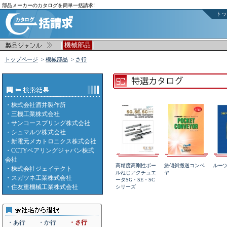
部品メーカーのカタログを簡単一括請求!
トッ
|
|
機械部品
トップページ
>
機械部品
>
さ行
・
株式会社酒井製作所
・
三機工業株式会社
・
サンコースプリング株式会社
・
シュマルツ株式会社
・
新電元メカトロニクス株式会社
・
CCTYベアリングジャパン株式
会社
高精度高剛性ボー
急傾斜搬送コンベ
ルー
・
株式会社ジェイテクト
ルねじアクチュエ
ヤ
・
スガツネ工業株式会社
ータSG・SE・SC
・
住友重機械工業株式会社
シリーズ
・あ行
・か行
・さ行