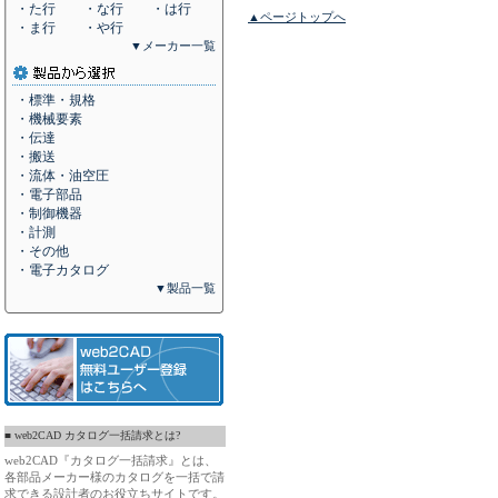
・た行
・な行
・は行
▲ページトップへ
・ま行
・や行
▼メーカー一覧
・標準・規格
・機械要素
・伝達
・搬送
・流体・油空圧
・電子部品
・制御機器
・計測
・その他
・電子カタログ
▼製品一覧
■ web2CAD カタログ一括請求とは?
web2CAD『カタログ一括請求』とは、
各部品メーカー様のカタログを一括で請
求できる設計者のお役立ちサイトです。