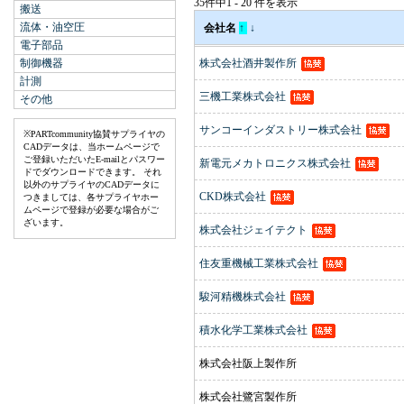
35件中1 - 20 件を表示
搬送
流体・油空圧
会社名
↑
↓
電子部品
制御機器
株式会社酒井製作所
計測
三機工業株式会社
その他
サンコーインダストリー株式会社
※PARTcommunity協賛サプライヤの
CADデータは、当ホームページで
ご登録いただいたE-mailとパスワー
新電元メカトロニクス株式会社
ドでダウンロードできます。 それ
以外のサプライヤのCADデータに
CKD株式会社
つきましては、各サプライヤホー
ムページで登録が必要な場合がご
ざいます。
株式会社ジェイテクト
住友重機械工業株式会社
駿河精機株式会社
積水化学工業株式会社
株式会社阪上製作所
株式会社鷺宮製作所