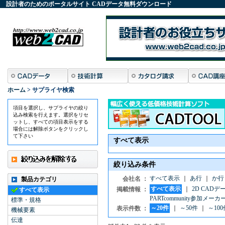
設計者のためのポータルサイト
CADデータ
無料ダウンロード
ホーム
>
サプライヤ検索
項目を選択し、サプライヤの絞り
込み検索を行えます。選択をリセ
ットし、すべての項目表示をする
場合には解除ボタンをクリックし
て下さい
すべて表示
絞り込み条件
すべて表示
｜
あ行
｜
か行
会社名 ：
製品カテゴリ
すべて表示
｜
2D CAD
掲載情報 ：
すべて表示
PARTcommunity参加メーカ
標準・規格
～20件
｜
～50件
｜
～100
表示件数 ：
機械要素
伝達